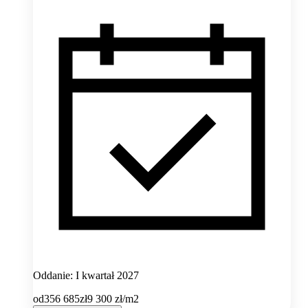
Oddanie: I kwartał 2027
od
356 685
zł
9 300
zł/m2