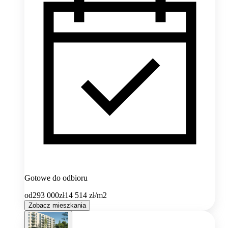
Gotowe do odbioru
od
293 000
zł
14 514
zł/m2
Zobacz mieszkania