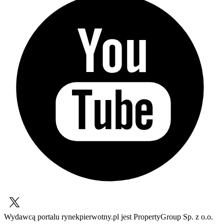
Wydawcą portalu rynekpierwotny.pl jest PropertyGroup Sp. z o.o.