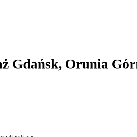
ż Gdańsk, Orunia Gór
yszukiwarki ofert
.