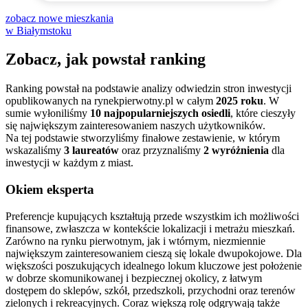
zobacz nowe mieszkania
w Białymstoku
Zobacz, jak powstał ranking
Ranking powstał na podstawie analizy odwiedzin stron inwestycji
opublikowanych na
rynekpierwotny.pl
w całym
2025
roku
. W
sumie wyłoniliśmy
10 najpopularniejszych osiedli
, które cieszyły
się największym zainteresowaniem naszych użytkowników.
Na tej podstawie stworzyliśmy finałowe zestawienie, w którym
wskazaliśmy
3 laureatów
oraz przyznaliśmy
2 wyróżnienia
dla
inwestycji w każdym z miast.
Okiem eksperta
Preferencje kupujących kształtują przede wszystkim ich możliwości
finansowe, zwłaszcza w kontekście lokalizacji i metrażu mieszkań.
Zarówno na rynku pierwotnym, jak i wtórnym, niezmiennie
największym zainteresowaniem cieszą się lokale dwupokojowe. Dla
większości poszukujących idealnego lokum kluczowe jest położenie
w dobrze skomunikowanej i bezpiecznej okolicy, z łatwym
dostępem do sklepów, szkół, przedszkoli, przychodni oraz terenów
zielonych i rekreacyjnych. Coraz większą rolę odgrywają także