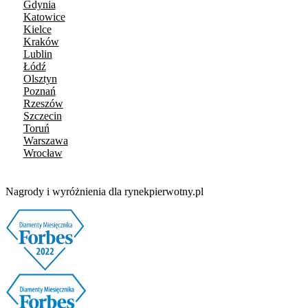
Gdynia
Katowice
Kielce
Kraków
Lublin
Łódź
Olsztyn
Poznań
Rzeszów
Szczecin
Toruń
Warszawa
Wrocław
Nagrody i wyróżnienia dla rynekpierwotny.pl