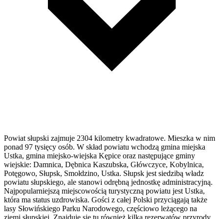
Powiat słupski zajmuje 2304 kilometry kwadratowe. Mieszka w nim
ponad 97 tysięcy osób. W skład powiatu wchodzą gmina miejska
Ustka, gmina miejsko-wiejska Kępice oraz następujące gminy
wiejskie: Damnica, Dębnica Kaszubska, Główczyce, Kobylnica,
Potęgowo, Słupsk, Smołdzino, Ustka. Słupsk jest siedzibą władz
powiatu słupskiego, ale stanowi odrębną jednostkę administracyjną.
Najpopularniejszą miejscowością turystyczną powiatu jest Ustka,
która ma status uzdrowiska. Gości z całej Polski przyciągają także
lasy Słowińskiego Parku Narodowego, częściowo leżącego na
ziemi słupskiej. Znajduje się tu również kilka rezerwatów przyrody,