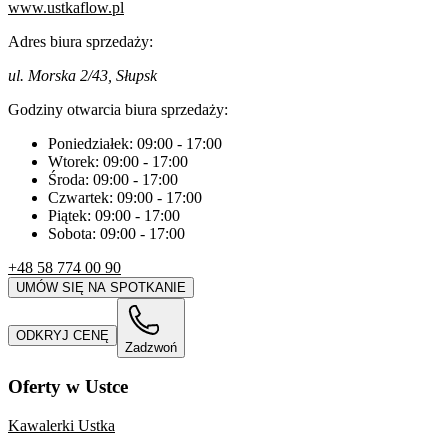
www.ustkaflow.pl
Adres biura sprzedaży:
ul. Morska 2/43, Słupsk
Godziny otwarcia biura sprzedaży:
Poniedziałek:
09:00
-
17:00
Wtorek:
09:00
-
17:00
Środa:
09:00
-
17:00
Czwartek:
09:00
-
17:00
Piątek:
09:00
-
17:00
Sobota:
09:00
-
17:00
+48 58 774 00 90
UMÓW SIĘ NA SPOTKANIE
ODKRYJ CENĘ
Zadzwoń
Oferty w Ustce
Kawalerki Ustka