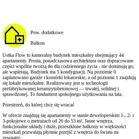
Pow. dodatkowe
Balkon
Ustka Flow to kameralny budynek mieszkalny obejmujący 44
apartamenty. Prosta, ponadczasowa architektura oraz dopracowane
części wspólne tworzą tło dla codziennego życia - nie dominują go,
ale wspierają. Budynek ma 5 kondygnacji. Na poziomie 0
zaplanowano garaże i komórki lokatorskie, a od poziomu 1 znajdują
się lokale mieszkalne. Realizowany jest w technologii
prefabrykowanej keramzytobetonowej — trwałej, solidnej i
sprawdzonej. To fundament spokojnego użytkowania na lata.
Przestrzeń, do której chce się wracać
W ofercie znajdują się apartamenty w stanie deweloperskim 1-, 2- i
3-pokojowe o metrażach od 26 do 53 m². Jasne wnętrza,
funkcjonalne układy i duże, przeszklone balkony w większości
mieszkań pozwalają płynnie przejść z wnętrza do świata na
zewnątrz.