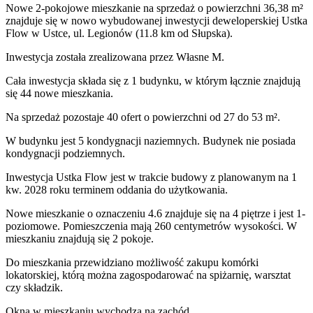
Nowe 2-pokojowe mieszkanie na sprzedaż o powierzchni 36,38 m²
znajduje się w nowo
wybudowanej
inwestycji deweloperskiej
Ustka
Flow
w Ustce
,
ul. Legionów
(11.8 km od Słupska).
Inwestycja
została zrealizowana
przez
Własne M.
Cała inwestycja składa się z
1
budynku
,
w którym
łącznie znajdują
się 44 nowe mieszkania.
Na sprzedaż pozostaje 40 ofert o powierzchni od 27 do 53 m².
W budynku jest 5 kondygnacji naziemnych
. Budynek nie posiada
kondygnacji podziemnych.
Inwestycja Ustka Flow jest w trakcie budowy z planowanym na 1
kw. 2028 roku terminem oddania do użytkowania
.
Nowe mieszkanie
o oznaczeniu
4.6
znajduje się na 4 piętrze
i jest
1
-
poziomow
e
. Pomieszczenia mają
260
centymetrów wysokości. W
mieszkaniu
znajdują
się
2
pokoje
.
Do
mieszkania
przewidziano możliwość zakupu komórki
lokatorskiej
, którą można zagospodarować na spiżarnię, warsztat
czy składzik.
Okna w mieszkaniu wychodzą na zachód.