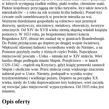
w których występują rzadkie rośliny, ptaki wodne, chronione ssaki.
Piękne krajobrazy przyciągają nie tylko turystów, lecz także nowych
mieszkańców – z roku na rok wzrasta liczba ludności. Ponad trzy
czwarte osób zameldowanych w powiecie mieszka na wsi.
Ważnymi dziedzinami gospodarki są rolnictwo oraz przemysł
drzewny, spożywczy, stoczniowy, metalowy, obuwniczy, tworzyw
sztucznych. Od XIV do XVII wieku ziemią słupską władali książęta
pomorscy. W 1653 roku, po bezpotomnej śmierci księcia
Bogusława XIV, obszar ten znalazł się w granicach Brandenburgii.
Do Polski przyłączono go dopiero po drugiej wojnie światowej.
Większość rdzennej ludności wysiedlono wtedy do Niemiec, a na
Pomorze przybyły osoby z różnych części Polski. Największa
miejscowość powiatu – Ustka – istniała już w XIV stuleciu. Wieś
bardzo długo podlegała miastu Słupsk. Przejściowo – w latach
1329–1342 – rządzili nią Krzyżacy, gdyż książę pomorski zastawił
Słupsk i okoliczne wsie. Przez stulecia coraz większego znaczenia
nabierał port w Ustce. Niestety, podupadł w wyniku wojny
trzydziestoletniej i wielkiego pożaru. Dopiero na początku XX
wieku, kiedy do Ustki doprowadzono tory kolejowe, wieś zaczęła
się rozwijać jako miejscowość wypoczynkowa. Od 1935 roku jest
miastem.
Opis oferty