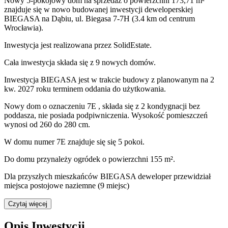
Nowy 5-pokojowy dom na sprzedaż o powierzchni 173,71 m²
znajduje się w nowo
budowanej
inwestycji deweloperskiej
BIEGASA
na Dąbiu
,
ul. Biegasa
7-7H
(3.4 km od centrum
Wrocławia).
Inwestycja
jest realizowana
przez
SolidEstate.
Cała inwestycja składa się z
9
nowych domów.
Inwestycja BIEGASA jest w trakcie budowy z planowanym na 2
kw. 2027 roku terminem oddania do użytkowania
.
Nowy dom
o oznaczeniu
7E
,
składa się z 2 kondygnacji
bez
poddasza
,
nie posiada podpiwniczenia
. Wysokość pomieszczeń
wynosi
od 260 do 280
cm.
W domu
numer
7E
znajduje się
się
5
pokoi
.
Do domu
przynależy
ogródek o powierzchni 155 m²
.
Dla przyszłych mieszkańców BIEGASA deweloper przewidział
miejsca postojowe naziemne (9 miejsc)
Czytaj więcej
Opis Inwestycji