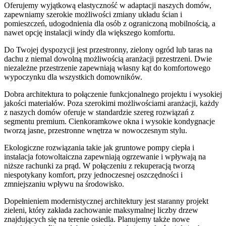
Oferujemy wyjątkową elastyczność w adaptacji naszych domów,
zapewniamy szerokie możliwości zmiany układu ścian i
pomieszczeń, udogodnienia dla osób z ograniczoną mobilnością, a
nawet opcję instalacji windy dla większego komfortu.
Do Twojej dyspozycji jest przestronny, zielony ogród lub taras na
dachu z niemal dowolną możliwością aranżacji przestrzeni. Dwie
niezależne przestrzenie zapewniają własny kąt do komfortowego
wypoczynku dla wszystkich domowników.
Dobra architektura to połączenie funkcjonalnego projektu i wysokiej
jakości materiałów. Poza szerokimi możliwościami aranżacji, każdy
z naszych domów oferuje w standardzie szereg rozwiązań z
segmentu premium. Cienkoramkowe okna i wysokie kondygnacje
tworzą jasne, przestronne wnętrza w nowoczesnym stylu.
Ekologiczne rozwiązania takie jak gruntowe pompy ciepła i
instalacja fotowoltaiczna zapewniają ogrzewanie i wpływają na
niższe rachunki za prąd. W połączeniu z rekuperacją tworzą
niespotykany komfort, przy jednoczesnej oszczędności i
zmniejszaniu wpływu na środowisko.
Dopełnieniem modernistycznej architektury jest staranny projekt
zieleni, który zakłada zachowanie maksymalnej liczby drzew
znajdujących się na terenie osiedla. Planujemy także nowe