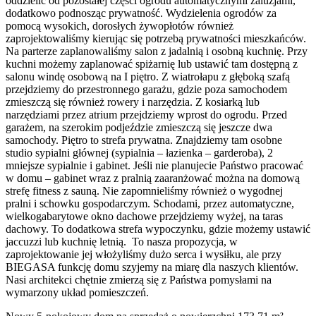
oddzielić od pozostałej części ogrodu automatycznymi żaluzjami,
dodatkowo podnosząc prywatność. Wydzielenia ogrodów za
pomocą wysokich, dorosłych żywopłotów również
zaprojektowaliśmy kierując się potrzebą prywatności mieszkańców.
Na parterze zaplanowaliśmy salon z jadalnią i osobną kuchnię. Przy
kuchni możemy zaplanować spiżarnię lub ustawić tam dostępną z
salonu windę osobową na I piętro. Z wiatrołapu z głęboką szafą
przejdziemy do przestronnego garażu, gdzie poza samochodem
zmieszczą się również rowery i narzędzia. Z kosiarką lub
narzędziami przez atrium przejdziemy wprost do ogrodu. Przed
garażem, na szerokim podjeździe zmieszczą się jeszcze dwa
samochody. Piętro to strefa prywatna. Znajdziemy tam osobne
studio sypialni głównej (sypialnia – łazienka – garderoba), 2
mniejsze sypialnie i gabinet. Jeśli nie planujecie Państwo pracować
w domu – gabinet wraz z pralnią zaaranżować można na domową
strefę fitness z sauną. Nie zapomnieliśmy również o wygodnej
pralni i schowku gospodarczym. Schodami, przez automatyczne,
wielkogabarytowe okno dachowe przejdziemy wyżej, na taras
dachowy. To dodatkowa strefa wypoczynku, gdzie możemy ustawić
jaccuzzi lub kuchnię letnią. To nasza propozycja, w
zaprojektowanie jej włożyliśmy dużo serca i wysiłku, ale przy
BIEGASA funkcję domu szyjemy na miarę dla naszych klientów.
Nasi architekci chętnie zmierzą się z Państwa pomysłami na
wymarzony układ pomieszczeń.