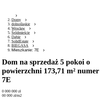
Domy
dolnośląskie
Wrocław
Śródmieście
Dąbie
SolidEstate
BIEGASA
Mieszkanie: 7E
Dom na sprzedaż 5 pokoi o
powierzchni 173,71 m² numer
7E
0 000 000
zł
00 000
zł
/m2