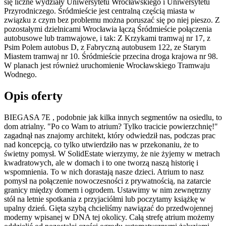
się liczne wydziały Uniwersytetu Wrocławskiego i Uniwersytetu
Przyrodniczego. Śródmieście jest centralną częścią miasta w
związku z czym bez problemu można poruszać się po niej pieszo. Z
pozostałymi dzielnicami Wrocławia łączą Śródmieście połączenia
autobusowe lub tramwajowe, i tak: Z Krzykami tramwaj nr 17, z
Psim Polem autobus D, z Fabryczną autobusem 122, ze Starym
Miastem tramwaj nr 10. Śródmieście przecina droga krajowa nr 98.
W planach jest również uruchomienie Wrocławskiego Tramwaju
Wodnego.
Opis oferty
BIEGASA 7E , podobnie jak kilka innych segmentów na osiedlu, to
dom atrialny. "Po co Wam to atrium? Tylko tracicie powierzchnię!"
zagadnął nas znajomy architekt, który odwiedził nas, podczas prac
nad koncepcją, co tylko utwierdziło nas w przekonaniu, że to
świetny pomysł. W SolidEstate wierzymy, że nie żyjemy w metrach
kwadratowych, ale w domach i to one tworzą naszą historię i
wspomnienia. To w nich dorastają nasze dzieci. Atrium to nasz
pomysł na połączenie nowoczesności z prywatnością, na zatarcie
granicy między domem i ogrodem. Ustawimy w nim zewnętrzny
stół na letnie spotkania z przyjaciółmi lub poczytamy książkę w
upalny dzień. Gięta szybą chcieliśmy nawiązać do przedwojennej
moderny wpisanej w DNA tej okolicy. Całą strefę atrium możemy