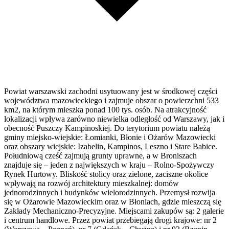
Powiat warszawski zachodni usytuowany jest w środkowej części
województwa mazowieckiego i zajmuje obszar o powierzchni 533
km2, na którym mieszka ponad 100 tys. osób. Na atrakcyjność
lokalizacji wpływa zarówno niewielka odległość od Warszawy, jak i
obecność Puszczy Kampinoskiej. Do terytorium powiatu należą
gminy miejsko-wiejskie: Łomianki, Błonie i Ożarów Mazowiecki
oraz obszary wiejskie: Izabelin, Kampinos, Leszno i Stare Babice.
Południową cześć zajmują grunty uprawne, a w Broniszach
znajduje się – jeden z największych w kraju – Rolno-Spożywczy
Rynek Hurtowy. Bliskość stolicy oraz zielone, zaciszne okolice
wpływają na rozwój architektury mieszkalnej: domów
jednorodzinnych i budynków wielorodzinnych. Przemysł rozwija
się w Ożarowie Mazowieckim oraz w Błoniach, gdzie mieszczą się
Zakłady Mechaniczno-Precyzyjne. Miejscami zakupów są: 2 galerie
i centrum handlowe. Przez powiat przebiegają drogi krajowe: nr 2