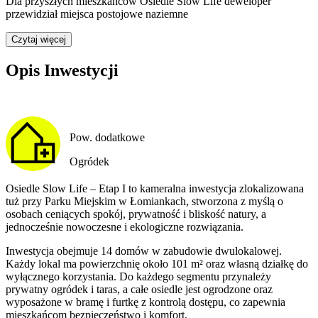
Dla przyszłych mieszkańców Osiedle Slow Life deweloper
przewidział
miejsca postojowe naziemne
Czytaj więcej
Opis Inwestycji
Pow. dodatkowe
Ogródek
Osiedle Slow Life – Etap I to kameralna inwestycja zlokalizowana
tuż przy Parku Miejskim w Łomiankach, stworzona z myślą o
osobach ceniących spokój, prywatność i bliskość natury, a
jednocześnie nowoczesne i ekologiczne rozwiązania.
Inwestycja obejmuje 14 domów w zabudowie dwulokalowej.
Każdy lokal ma powierzchnię około 101 m² oraz własną działkę do
wyłącznego korzystania. Do każdego segmentu przynależy
prywatny ogródek i taras, a całe osiedle jest ogrodzone oraz
wyposażone w bramę i furtkę z kontrolą dostępu, co zapewnia
mieszkańcom bezpieczeństwo i komfort.