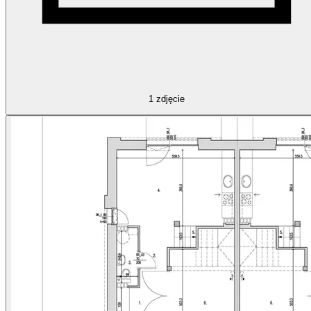
1
zdjęcie