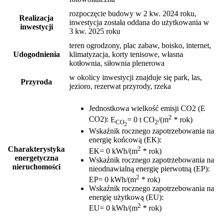
rozpoczęcie budowy w 2 kw. 2024 roku,
Realizacja
inwestycja została oddana do użytkowania w
inwestycji
3 kw. 2025 roku
teren ogrodzony, plac zabaw, boisko, internet,
Udogodnienia
klimatyzacja, korty tenisowe, własna
kotłownia, siłownia plenerowa
w okolicy inwestycji znajduje się park, las,
Przyroda
jezioro, rezerwat przyrody, rzeka
Jednostkowa wielkość emisji CO2 (E
2
CO2)
:
E
= 0 t CO
/(m
* rok)
CO
2
2
Wskaźnik rocznego zapotrzebowania na
energię końcową (EK)
:
2
Charakterystyka
EK= 0 kWh/(m
* rok)
energetyczna
Wskaźnik rocznego zapotrzebowania na
nieruchomości
nieodnawialną energię pierwotną (EP)
:
2
EP= 0 kWh/(m
* rok)
Wskaźnik rocznego zapotrzebowania na
energię użytkową (EU)
:
2
EU= 0 kWh/(m
* rok)