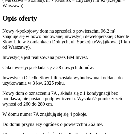
(Warszawa – Poznań), nr 7 (Gdańsk – Chyżne) i nr 92 (Rzepin –
Warszawa).
Opis oferty
Nowy 4-pokojowy dom na sprzedaż o powierzchni 96,2 m²
znajduje się w nowo
budowanej
inwestycji deweloperskiej
Osiedle
Slow Life
w Łomiankach Dolnych
,
ul. Spokojna/Wyjątkowa
(1 km
od Warszawy).
Inwestycja
jest realizowana
przez
BM Invest.
Cała inwestycja składa się z
28
nowych domów.
Inwestycja Osiedle Slow Life została wybudowana i oddana do
użytkowania w 3 kw. 2025 roku
.
Nowy dom
o oznaczeniu
7A
,
składa się z 1 kondygnacji
bez
poddasza
,
nie posiada podpiwniczenia
. Wysokość pomieszczeń
wynosi
od 260 do 280
cm.
W domu
numer
7A
znajdują się
się
4
pokoje
.
Do domu
przynależy
ogródek o powierzchni 262 m²
.