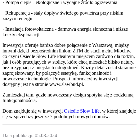
· Pompa ciepła - ekologiczne i wydajne źródło ogrzewania
· Rekuperacja - stały dopływ świeżego powietrza przy niskim
zużyciu energii
· Instalacja fotowoltaiczna - darmowa energia słoneczna i niższe
koszty eksploatacji
Inwestycja oferuje bardzo dobre połączenie z Warszawą, między
innymi dzięki bezpośrednim liniom ZTM do stacji metra Młociny,
co czyni Osiedle Slow Life idealnym miejscem zarówno dla rodzin,
jak i osób pracujących w stolicy, które chcą mieszkać blisko natury,
bez rezygnacji z miejskich udogodnień. Każdy detal został starannie
zaprojektowany, by połączyć estetykę, funkcjonalność i
nowoczesne technologie. Prospekt informacyjny inwestycji
dostępny jest na stronie www.slawbud.pl.
Zamieszkaj tam, gdzie nowoczesny design spotyka się z codzienną
funkcjonalnością.
Dom
znajduje się w inwestycji
Osiedle Slow Life
, w której
znajduje
się w sprzedaży jeszcze
7
podobnych nowych domów
.
Data publikacji:
05.08.2024