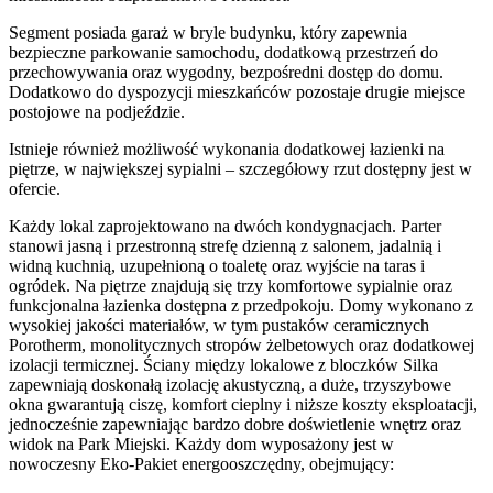
Segment posiada garaż w bryle budynku, który zapewnia
bezpieczne parkowanie samochodu, dodatkową przestrzeń do
przechowywania oraz wygodny, bezpośredni dostęp do domu.
Dodatkowo do dyspozycji mieszkańców pozostaje drugie miejsce
postojowe na podjeździe.
Istnieje również możliwość wykonania dodatkowej łazienki na
piętrze, w największej sypialni – szczegółowy rzut dostępny jest w
ofercie.
Każdy lokal zaprojektowano na dwóch kondygnacjach. Parter
stanowi jasną i przestronną strefę dzienną z salonem, jadalnią i
widną kuchnią, uzupełnioną o toaletę oraz wyjście na taras i
ogródek. Na piętrze znajdują się trzy komfortowe sypialnie oraz
funkcjonalna łazienka dostępna z przedpokoju. Domy wykonano z
wysokiej jakości materiałów, w tym pustaków ceramicznych
Porotherm, monolitycznych stropów żelbetowych oraz dodatkowej
izolacji termicznej. Ściany między lokalowe z bloczków Silka
zapewniają doskonałą izolację akustyczną, a duże, trzyszybowe
okna gwarantują ciszę, komfort cieplny i niższe koszty eksploatacji,
jednocześnie zapewniając bardzo dobre doświetlenie wnętrz oraz
widok na Park Miejski. Każdy dom wyposażony jest w
nowoczesny Eko-Pakiet energooszczędny, obejmujący: