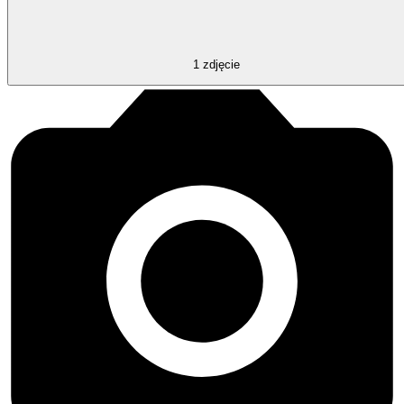
1
zdjęcie