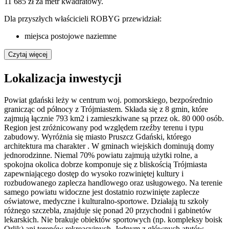
11 685 zł za metr kwadratowy
.
Dla przyszłych właścicieli
ROBYG
przewidział:
miejsca postojowe naziemne
Czytaj więcej
Lokalizacja inwestycji
Powiat gdański leży w centrum woj. pomorskiego, bezpośrednio
granicząc od północy z Trójmiastem. Składa się z 8 gmin, które
zajmują łącznie 793 km2 i zamieszkiwane są przez ok. 80 000 osób.
Region jest zróżnicowany pod względem rzeźby terenu i typu
zabudowy. Wyróżnia się miasto Pruszcz Gdański, którego
architektura ma charakter . W gminach wiejskich dominują domy
jednorodzinne. Niemal 70% powiatu zajmują użytki rolne, a
spokojna okolica dobrze komponuje się z bliskością Trójmiasta
zapewniającego dostęp do wysoko rozwiniętej kultury i
rozbudowanego zaplecza handlowego oraz usługowego. Na terenie
samego powiatu widoczne jest dostatnio rozwinięte zaplecze
oświatowe, medyczne i kulturalno-sportowe. Działają tu szkoły
różnego szczebla, znajduje się ponad 20 przychodni i gabinetów
lekarskich. Nie brakuje obiektów sportowych (np. kompleksy boisk
Orlik) ani terenów rekreacyjnych. Jednym z głównych atutów