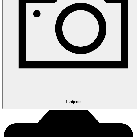
1
zdjęcie