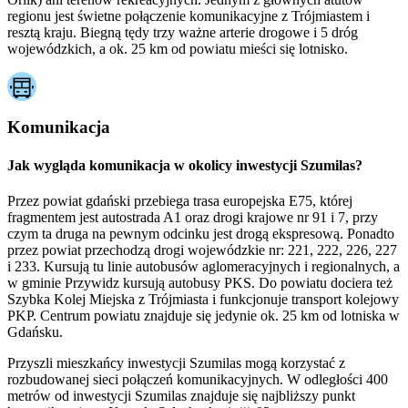
regionu jest świetne połączenie komunikacyjne z Trójmiastem i
resztą kraju. Biegną tędy trzy ważne arterie drogowe i 5 dróg
wojewódzkich, a ok. 25 km od powiatu mieści się lotnisko.
Komunikacja
Jak wygląda komunikacja w okolicy inwestycji Szumilas?
Przez powiat gdański przebiega trasa europejska E75, której
fragmentem jest autostrada A1 oraz drogi krajowe nr 91 i 7, przy
czym ta druga na pewnym odcinku jest drogą ekspresową. Ponadto
przez powiat przechodzą drogi wojewódzkie nr: 221, 222, 226, 227
i 233. Kursują tu linie autobusów aglomeracyjnych i regionalnych, a
w gminie Przywidz kursują autobusy PKS. Do powiatu dociera też
Szybka Kolej Miejska z Trójmiasta i funkcjonuje transport kolejowy
PKP. Centrum powiatu znajduje się jedynie ok. 25 km od lotniska w
Gdańsku.
Przyszli mieszkańcy inwestycji Szumilas mogą korzystać z
rozbudowanej sieci połączeń komunikacyjnych. W odległości 400
metrów od inwestycji Szumilas znajduje się najbliższy punkt