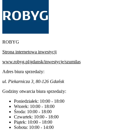
ROBYG
Strona internetowa inwestycji
www.robyg.pl/gdansk/inwestycje/szumilas
Adres biura sprzedaży:
ul. Piekarnicza 3, 80-126 Gdańsk
Godziny otwarcia biura sprzedaży:
Poniedziałek:
10:00
-
18:00
Wtorek:
10:00
-
18:00
Środa:
10:00
-
18:00
Czwartek:
10:00
-
18:00
Piątek:
10:00
-
18:00
Sobota:
10:00
-
14:00