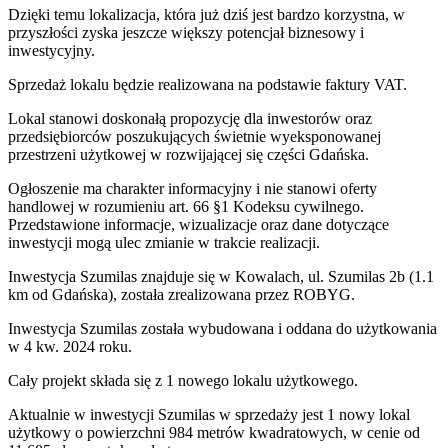
Dzięki temu lokalizacja, która już dziś jest bardzo korzystna, w
przyszłości zyska jeszcze większy potencjał biznesowy i
inwestycyjny.
Sprzedaż lokalu będzie realizowana na podstawie faktury VAT.
Lokal stanowi doskonałą propozycję dla inwestorów oraz
przedsiębiorców poszukujących świetnie wyeksponowanej
przestrzeni użytkowej w rozwijającej się części Gdańska.
Ogłoszenie ma charakter informacyjny i nie stanowi oferty
handlowej w rozumieniu art. 66 §1 Kodeksu cywilnego.
Przedstawione informacje, wizualizacje oraz dane dotyczące
inwestycji mogą ulec zmianie w trakcie realizacji.
Inwestycja Szumilas znajduje się w Kowalach, ul. Szumilas 2b (1.1
km od Gdańska), została zrealizowana przez ROBYG.
Inwestycja Szumilas została wybudowana i oddana do użytkowania
w 4 kw. 2024 roku
.
Cały projekt składa się z
1
nowego lokalu użytkowego
.
Aktualnie w inwestycji
Szumilas
w sprzedaży
jest
1
nowy lokal
użytkowy
o powierzchni 984 metrów kwadratowych
, w cenie od