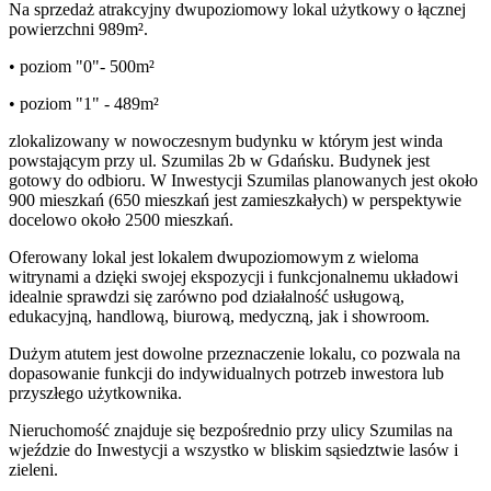
Na sprzedaż atrakcyjny dwupoziomowy lokal użytkowy o łącznej
powierzchni 989m².
• poziom "0"- 500m²
• poziom "1" - 489m²
zlokalizowany w nowoczesnym budynku w którym jest winda
powstającym przy ul. Szumilas 2b w Gdańsku. Budynek jest
gotowy do odbioru. W Inwestycji Szumilas planowanych jest około
900 mieszkań (650 mieszkań jest zamieszkałych) w perspektywie
docelowo około 2500 mieszkań.
Oferowany lokal jest lokalem dwupoziomowym z wieloma
witrynami a dzięki swojej ekspozycji i funkcjonalnemu układowi
idealnie sprawdzi się zarówno pod działalność usługową,
edukacyjną, handlową, biurową, medyczną, jak i showroom.
Dużym atutem jest dowolne przeznaczenie lokalu, co pozwala na
dopasowanie funkcji do indywidualnych potrzeb inwestora lub
przyszłego użytkownika.
Nieruchomość znajduje się bezpośrednio przy ulicy Szumilas na
wjeździe do Inwestycji a wszystko w bliskim sąsiedztwie lasów i
zieleni.