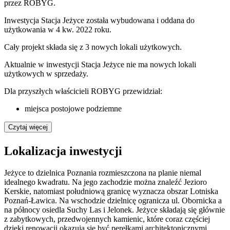
przez ROBYG.
Inwestycja Stacja Jeżyce została wybudowana i oddana do
użytkowania w 4 kw. 2022 roku
.
Cały projekt składa się z
3
nowych lokali użytkowych
.
Aktualnie w inwestycji
Stacja Jeżyce
nie ma nowych lokali
użytkowych w sprzedaży.
Dla przyszłych właścicieli
ROBYG
przewidział:
miejsca postojowe podziemne
Czytaj więcej
Lokalizacja inwestycji
Jeżyce to dzielnica Poznania rozmieszczona na planie niemal
idealnego kwadratu. Na jego zachodzie można znaleźć Jezioro
Kerskie, natomiast południową granicę wyznacza obszar Lotniska
Poznań-Ławica. Na wschodzie dzielnicę ogranicza ul. Obornicka a
na północy osiedla Suchy Las i Jelonek. Jeżyce składają się głównie
z zabytkowych, przedwojennych kamienic, które coraz częściej
dzięki renowacji okazują się być perełkami architektonicznymi