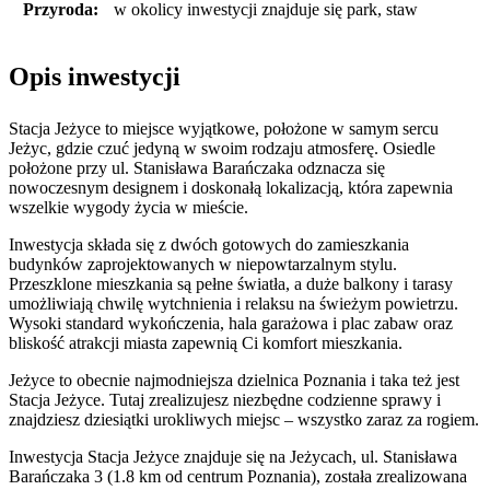
Przyroda:
w okolicy inwestycji znajduje się park, staw
Opis inwestycji
Stacja Jeżyce to miejsce wyjątkowe, położone w samym sercu
Jeżyc, gdzie czuć jedyną w swoim rodzaju atmosferę. Osiedle
położone przy ul. Stanisława Barańczaka odznacza się
nowoczesnym designem i doskonałą lokalizacją, która zapewnia
wszelkie wygody życia w mieście.
Inwestycja składa się z dwóch gotowych do zamieszkania
budynków zaprojektowanych w niepowtarzalnym stylu.
Przeszklone mieszkania są pełne światła, a duże balkony i tarasy
umożliwiają chwilę wytchnienia i relaksu na świeżym powietrzu.
Wysoki standard wykończenia, hala garażowa i plac zabaw oraz
bliskość atrakcji miasta zapewnią Ci komfort mieszkania.
Jeżyce to obecnie najmodniejsza dzielnica Poznania i taka też jest
Stacja Jeżyce. Tutaj zrealizujesz niezbędne codzienne sprawy i
znajdziesz dziesiątki urokliwych miejsc – wszystko zaraz za rogiem.
Inwestycja Stacja Jeżyce znajduje się na Jeżycach, ul. Stanisława
Barańczaka 3 (1.8 km od centrum Poznania), została zrealizowana