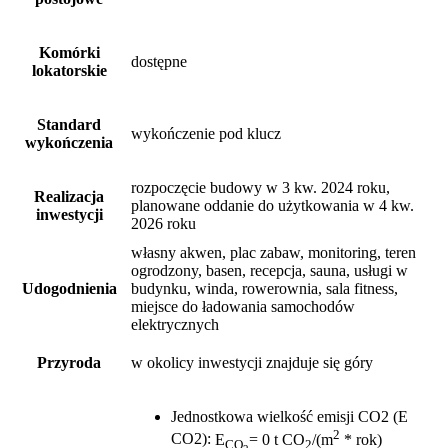
Komórki
dostępne
lokatorskie
Standard
wykończenie pod klucz
wykończenia
rozpoczęcie budowy w 3 kw. 2024 roku,
Realizacja
planowane oddanie do użytkowania w 4 kw.
inwestycji
2026 roku
własny akwen, plac zabaw, monitoring, teren
ogrodzony, basen, recepcja, sauna, usługi w
Udogodnienia
budynku, winda, rowerownia, sala fitness,
miejsce do ładowania samochodów
elektrycznych
Przyroda
w okolicy inwestycji znajduje się góry
Jednostkowa wielkość emisji CO2 (E
2
CO2)
:
E
= 0 t CO
/(m
* rok)
CO
2