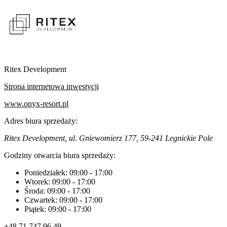
Ritex Development
Strona internetowa inwestycji
www.onyx-resort.pl
Adres biura sprzedaży:
Ritex Development, ul. Gniewomierz 177, 59-241 Legnickie Pole
Godziny otwarcia biura sprzedaży:
Poniedziałek:
09:00
-
17:00
Wtorek:
09:00
-
17:00
Środa:
09:00
-
17:00
Czwartek:
09:00
-
17:00
Piątek:
09:00
-
17:00
+48 71 747 96 49