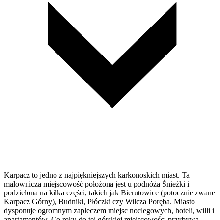
Karpacz to jedno z najpiękniejszych karkonoskich miast. Ta
malownicza miejscowość położona jest u podnóża Śnieżki i
podzielona na kilka części, takich jak Bierutowice (potocznie zwane
Karpacz Górny), Budniki, Płóczki czy Wilcza Poręba. Miasto
dysponuje ogromnym zapleczem miejsc noclegowych, hoteli, willi i
apartamentów. Co roku do tej górskiej miejscowości przybywa