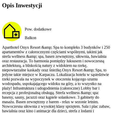
Opis Inwestycji
Pow. dodatkowe
Balkon
Aparthotel Onyx Resort &amp; Spa to kompleks 3 budynków i 250
apartamentów z całorocznymi częściami wspólnymi, takimi jak
strefa wellness &amp; spa, basen zewnętrzny, siłownia, bawialnia
oraz restauracja. To harmonia pomiędzy luksusem i nowoczesną
architekturą, a bliskością natury z widokiem na rzekę,
niepowtarzalne kaskady oraz śnieżkę.Onyx Resort &amp; Spa, to
jedyne takie miejsce w Karpaczu. Lokalizacja hotelu w sąsiedztwie
rzeki pozwala na wypoczynek w otoczeniu kojącego szumu
wodospadu, uspokajającego widoku na góry, a to wszystko na
plaży! Infrastruktura i udogodnienia (całoroczne) Lobby bar i
recepcja z profesjonalną obsługą. Strefa wellness &amp; spa:
baseny, sauny, jacuzzi oraz kąpiele solankowe. 3 gabinety do
masażu. Basen zewnętrzny z barem - relax w sezonie letnim.
Nowoczesna siłownia z wysokiej klasy sprzętem. Sala i plac zabaw,
bawialnia oraz kino i animacje dla dzieci, strefa z lodami i