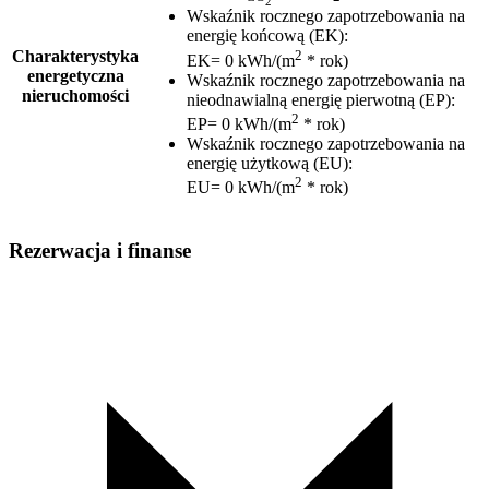
2
Wskaźnik rocznego zapotrzebowania na
energię końcową (EK)
:
2
Charakterystyka
EK= 0 kWh/(m
* rok)
energetyczna
Wskaźnik rocznego zapotrzebowania na
nieruchomości
nieodnawialną energię pierwotną (EP)
:
2
EP= 0 kWh/(m
* rok)
Wskaźnik rocznego zapotrzebowania na
energię użytkową (EU)
:
2
EU= 0 kWh/(m
* rok)
Rezerwacja i finanse