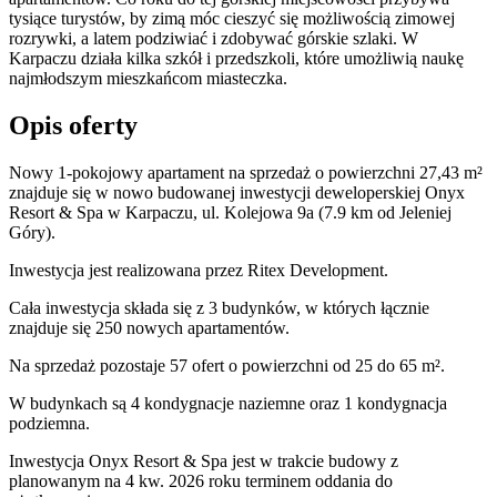
tysiące turystów, by zimą móc cieszyć się możliwością zimowej
rozrywki, a latem podziwiać i zdobywać górskie szlaki. W
Karpaczu działa kilka szkół i przedszkoli, które umożliwią naukę
najmłodszym mieszkańcom miasteczka.
Opis oferty
Nowy 1-pokojowy apartament na sprzedaż o powierzchni 27,43 m²
znajduje się w nowo
budowanej
inwestycji deweloperskiej
Onyx
Resort & Spa
w Karpaczu
,
ul. Kolejowa
9a
(7.9 km od Jeleniej
Góry).
Inwestycja
jest realizowana
przez
Ritex Development.
Cała inwestycja składa się z
3
budynków
,
w których
łącznie
znajduje się 250 nowych apartamentów.
Na sprzedaż pozostaje 57 ofert o powierzchni od 25 do 65 m².
W budynkach są 4 kondygnacje naziemne
oraz 1 kondygnacja
podziemna.
Inwestycja Onyx Resort & Spa jest w trakcie budowy z
planowanym na 4 kw. 2026 roku terminem oddania do