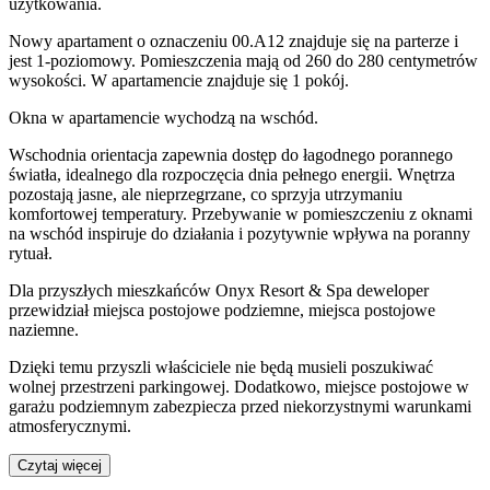
użytkowania
.
Nowy apartament
o oznaczeniu
00.A12
znajduje się na parterze
i
jest
1
-poziomow
y
. Pomieszczenia mają
od 260 do 280
centymetrów
wysokości. W
apartamencie
znajduje
się
1
pokój
.
Okna w apartamencie wychodzą na wschód.
Wschodnia orientacja zapewnia dostęp do łagodnego porannego
światła, idealnego dla rozpoczęcia dnia pełnego energii. Wnętrza
pozostają jasne, ale nieprzegrzane, co sprzyja utrzymaniu
komfortowej temperatury. Przebywanie w pomieszczeniu z oknami
na wschód inspiruje do działania i pozytywnie wpływa na poranny
rytuał.
Dla przyszłych mieszkańców
Onyx Resort & Spa
deweloper
przewidział
miejsca postojowe podziemne, miejsca postojowe
naziemne
.
Dzięki temu przyszli właściciele nie będą musieli poszukiwać
wolnej przestrzeni parkingowej.
Dodatkowo, miejsce postojowe w
garażu podziemnym zabezpiecza przed niekorzystnymi warunkami
atmosferycznymi.
Czytaj więcej