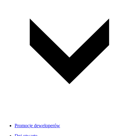
Promocje deweloperów
Dni otwarte