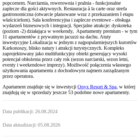
popcornem. Narciarnia, rowerownia i pralnia - funkcjonalne
zaplecze dla gości aktywnych. Restauracja à la carte oraz strefa
gastronomiczna (otwarcie planowane wraz z przekazaniem I etapu
właścicielom). Sala konferencyjna i zaplecze eventowe - obsługa
wydarzeń biznesowych i integracji. Specjalne atrakcje: dyskoteka
(poziom -2) działająca w weekendy, Apartamenty premium - w tym
11 apartamentów z prywatnym jacuzzi na dachu. Atuty
inwestycyjne Lokalizacja w jednym z najpopularniejszych kurortów
Karkonoszy, blisko natury i atrakcji turystycznych. Kompleks
zaprojektowany jako multifunkcyjny obiekt generujący wysoki
potencjał obłożenia przez cały rok (sezon narciarski, sezon letni,
eventy i weekendowe imprezy). Możliwość połączenia własnego
użytkowania apartamentu z dochodowym najmem zarządzanym
przez operatora.
Apartament
znajduje się w inwestycji
Onyx Resort & Spa
, w której
znajdują
się w sprzedaży jeszcze
53
podobne nowe apartamenty
.
Data publikacji:
26.08.2024
Data aktualizacji:
05.08.2026