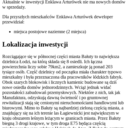
Aktualnie w inwestycji
Enklawa Arturówek
nie ma nowych domów
w sprzedaży.
Dla przyszłych mieszkańców Enklawa Arturówek deweloper
przewidział:
miejsca postojowe naziemne (2 miejsca)
Lokalizacja inwestycji
Rozciągające się w północnej części miasta Bałuty to największa
dzielnica Łodzi, na którą składa się 8 osiedli. Ich łączna
powierzchnia liczy sobie 79km2, a zamieszkuje ją ponad 203
tysiące osób. Część dzielnicy od początku miała charakter typowo
mieszkalny i była przeznaczona dla pracowników łódzkich fabryk.
Obok szarych blokowisk i licznych kamienic budowane są dziś
nowe osiedla domów jednorodzinnych. Wciąż jednak widać
pozostałości zabudowań przemysłowych. Niektóre z nich, tak jak
Manufaktura, odzyskują dawną świetność i po gruntownej
rewitalizacji stają się cenionymi nieruchomościami handlowymi lub
biurowymi. Mimo to Bałuty są najbardziej zieloną częścią miasta, a
znajdujący się na ich terenie las Łagiewnicki jest największym w
kraju obszarem leśnym leżącym w granicach miasta. Przez Bałuty
biegną 3 drogi krajowe, w tym droga E75 będąca częścią