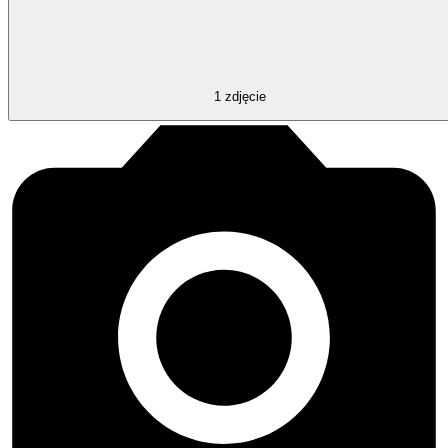
1
zdjęcie