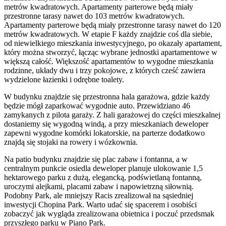
metrów kwadratowych. Apartamenty parterowe będą miały
przestronne tarasy nawet do 103 metrów kwadratowych.
Apartamenty parterowe będą miały przestronne tarasy nawet do 120
metrów kwadratowych. W etapie F każdy znajdzie coś dla siebie,
od niewielkiego mieszkania inwestycyjnego, po okazały apartament,
który można stworzyć, łącząc wybrane jednostki apartamentowe w
większą całość. Większość apartamentów to wygodne mieszkania
rodzinne, układy dwu i trzy pokojowe, z których cześć zawiera
wydzielone łazienki i odrębne toalety.
W budynku znajdzie się przestronna hala garażowa, gdzie każdy
będzie mógł zaparkować wygodnie auto. Przewidziano 46
zamykanych z pilota garaży. Z hali garażowej do części mieszkalnej
dostaniemy się wygodną windą, a przy mieszkaniach deweloper
zapewni wygodne komórki lokatorskie, na parterze dodatkowo
znajdą się stojaki na rowery i wózkownia.
Na patio budynku znajdzie się plac zabaw i fontanna, a w
centralnym punkcie osiedla deweloper planuje ulokowanie 1,5
hektarowego parku z dużą, elegancką, podświetlaną fontanną,
uroczymi alejkami, placami zabaw i napowietrzną siłownią.
Podobny Park, ale mniejszy Racis zrealizował na sąsiedniej
inwestycji Chopina Park. Warto udać się spacerem i osobiści
zobaczyć jak wygląda zrealizowana obietnica i poczuć przedsmak
przyszłego parku w Piano Park.