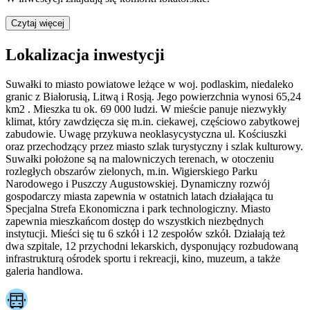
Czytaj więcej
Lokalizacja inwestycji
Suwałki to miasto powiatowe leżące w woj. podlaskim, niedaleko
granic z Białorusią, Litwą i Rosją. Jego powierzchnia wynosi 65,24
km2 . Mieszka tu ok. 69 000 ludzi. W mieście panuje niezwykły
klimat, który zawdzięcza się m.in. ciekawej, częściowo zabytkowej
zabudowie. Uwagę przykuwa neoklasycystyczna ul. Kościuszki
oraz przechodzący przez miasto szlak turystyczny i szlak kulturowy.
Suwałki położone są na malowniczych terenach, w otoczeniu
rozległych obszarów zielonych, m.in. Wigierskiego Parku
Narodowego i Puszczy Augustowskiej. Dynamiczny rozwój
gospodarczy miasta zapewnia w ostatnich latach działająca tu
Specjalna Strefa Ekonomiczna i park technologiczny. Miasto
zapewnia mieszkańcom dostęp do wszystkich niezbędnych
instytucji. Mieści się tu 6 szkół i 12 zespołów szkół. Działają też
dwa szpitale, 12 przychodni lekarskich, dysponujący rozbudowaną
infrastrukturą ośrodek sportu i rekreacji, kino, muzeum, a także
galeria handlowa.