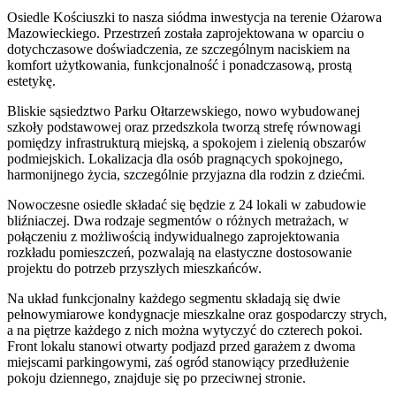
Osiedle Kościuszki to nasza siódma inwestycja na terenie Ożarowa
Mazowieckiego. Przestrzeń została zaprojektowana w oparciu o
dotychczasowe doświadczenia, ze szczególnym naciskiem na
komfort użytkowania, funkcjonalność i ponadczasową, prostą
estetykę.
Bliskie sąsiedztwo Parku Ołtarzewskiego, nowo wybudowanej
szkoły podstawowej oraz przedszkola tworzą strefę równowagi
pomiędzy infrastrukturą miejską, a spokojem i zielenią obszarów
podmiejskich. Lokalizacja dla osób pragnących spokojnego,
harmonijnego życia, szczególnie przyjazna dla rodzin z dziećmi.
Nowoczesne osiedle składać się będzie z 24 lokali w zabudowie
bliźniaczej. Dwa rodzaje segmentów o różnych metrażach, w
połączeniu z możliwością indywidualnego zaprojektowania
rozkładu pomieszczeń, pozwalają na elastyczne dostosowanie
projektu do potrzeb przyszłych mieszkańców.
Na układ funkcjonalny każdego segmentu składają się dwie
pełnowymiarowe kondygnacje mieszkalne oraz gospodarczy strych,
a na piętrze każdego z nich można wytyczyć do czterech pokoi.
Front lokalu stanowi otwarty podjazd przed garażem z dwoma
miejscami parkingowymi, zaś ogród stanowiący przedłużenie
pokoju dziennego, znajduje się po przeciwnej stronie.