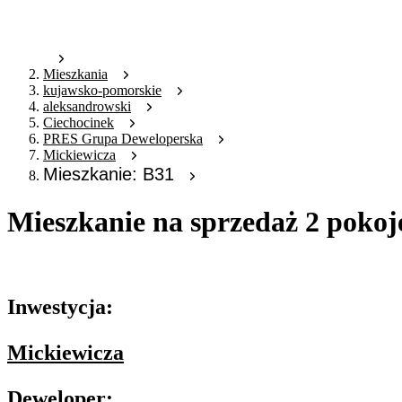
Mieszkania
kujawsko-pomorskie
aleksandrowski
Ciechocinek
PRES Grupa Deweloperska
Mickiewicza
Mieszkanie: B31
Mieszkanie na sprzedaż 2 pokoj
Oferta nieaktywna
Inwestycja:
Mickiewicza
Deweloper: