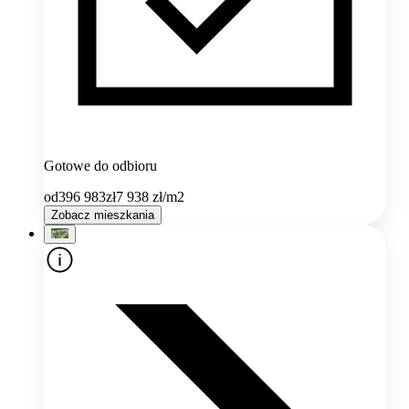
Gotowe do odbioru
od
396 983
zł
7 938
zł/m2
Zobacz mieszkania