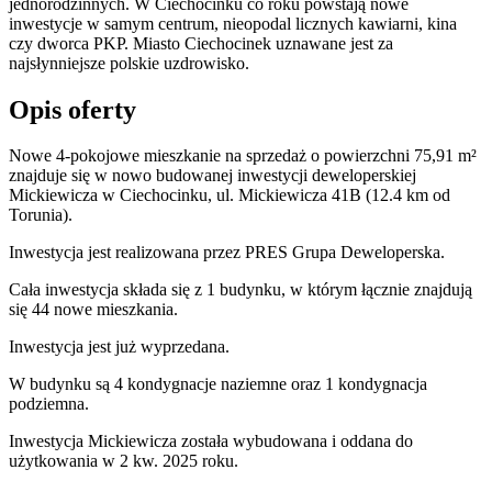
jednorodzinnych. W Ciechocinku co roku powstają nowe
inwestycje w samym centrum, nieopodal licznych kawiarni, kina
czy dworca PKP. Miasto Ciechocinek uznawane jest za
najsłynniejsze polskie uzdrowisko.
Opis oferty
Nowe 4-pokojowe mieszkanie na sprzedaż o powierzchni 75,91 m²
znajduje się w nowo
budowanej
inwestycji deweloperskiej
Mickiewicza
w Ciechocinku
,
ul. Mickiewicza
41B
(12.4 km od
Torunia).
Inwestycja
jest realizowana
przez
PRES Grupa Deweloperska.
Cała inwestycja składa się z
1
budynku
,
w którym
łącznie znajdują
się 44 nowe mieszkania.
Inwestycja jest już wyprzedana.
W budynku są 4 kondygnacje naziemne
oraz 1 kondygnacja
podziemna.
Inwestycja Mickiewicza została wybudowana i oddana do
użytkowania w 2 kw. 2025 roku
.