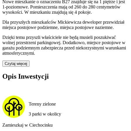
Nowe mieszkanie
o oznaczeniu
B27
znajduje się na 1 piętrze
i jest
1
-poziomow
e
. Pomieszczenia mają
od 260 do 280
centymetrów
wysokości. W
mieszkaniu
znajdują
się
4
pokoje
.
Dla przyszłych mieszkańców
Mickiewicza
deweloper przewidział
miejsca postojowe podziemne, miejsca postojowe naziemne
.
Dzięki temu przyszli właściciele nie będą musieli poszukiwać
wolnej przestrzeni parkingowej.
Dodatkowo, miejsce postojowe w
garażu podziemnym zabezpiecza przed niekorzystnymi warunkami
atmosferycznymi.
Czytaj więcej
Opis Inwestycji
Tereny zielone
3 parki w okolicy
Zamieszkaj w Ciechocinku