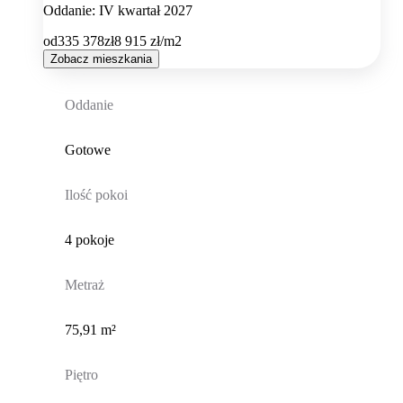
Oddanie: IV kwartał 2027
od
335 378
zł
8 915
zł/m2
Zobacz mieszkania
Oddanie
Gotowe
Ilość pokoi
4 pokoje
Metraż
75,91 m²
Piętro