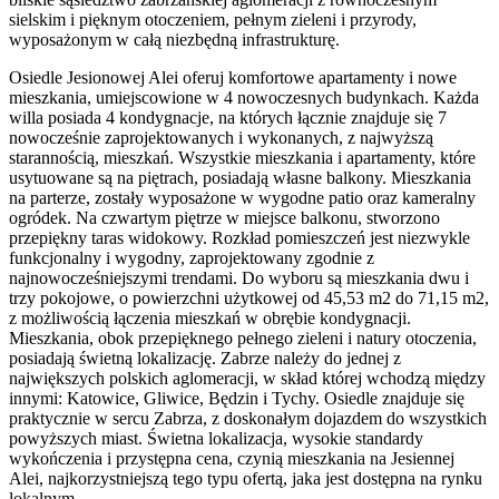
sielskim i pięknym otoczeniem, pełnym zieleni i przyrody,
wyposażonym w całą niezbędną infrastrukturę.
Osiedle Jesionowej Alei oferuj komfortowe apartamenty i nowe
mieszkania, umiejscowione w 4 nowoczesnych budynkach. Każda
willa posiada 4 kondygnacje, na których łącznie znajduje się 7
nowocześnie zaprojektowanych i wykonanych, z najwyższą
starannością, mieszkań. Wszystkie mieszkania i apartamenty, które
usytuowane są na piętrach, posiadają własne balkony. Mieszkania
na parterze, zostały wyposażone w wygodne patio oraz kameralny
ogródek. Na czwartym piętrze w miejsce balkonu, stworzono
przepiękny taras widokowy. Rozkład pomieszczeń jest niezwykle
funkcjonalny i wygodny, zaprojektowany zgodnie z
najnowocześniejszymi trendami. Do wyboru są mieszkania dwu i
trzy pokojowe, o powierzchni użytkowej od 45,53 m2 do 71,15 m2,
z możliwością łączenia mieszkań w obrębie kondygnacji.
Mieszkania, obok przepięknego pełnego zieleni i natury otoczenia,
posiadają świetną lokalizację. Zabrze należy do jednej z
największych polskich aglomeracji, w skład której wchodzą między
innymi: Katowice, Gliwice, Będzin i Tychy. Osiedle znajduje się
praktycznie w sercu Zabrza, z doskonałym dojazdem do wszystkich
powyższych miast. Świetna lokalizacja, wysokie standardy
wykończenia i przystępna cena, czynią mieszkania na Jesiennej
Alei, najkorzystniejszą tego typu ofertą, jaka jest dostępna na rynku
lokalnym.