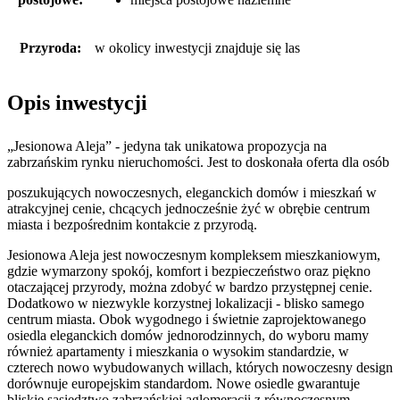
Przyroda:
w okolicy inwestycji znajduje się las
Opis inwestycji
„Jesionowa Aleja” - jedyna tak unikatowa propozycja na
zabrzańskim rynku nieruchomości. Jest to doskonała oferta dla osób
poszukujących nowoczesnych, eleganckich domów i mieszkań w
atrakcyjnej cenie, chcących jednocześnie żyć w obrębie centrum
miasta i bezpośrednim kontakcie z przyrodą.
Jesionowa Aleja jest nowoczesnym kompleksem mieszkaniowym,
gdzie wymarzony spokój, komfort i bezpieczeństwo oraz piękno
otaczającej przyrody, można zdobyć w bardzo przystępnej cenie.
Dodatkowo w niezwykle korzystnej lokalizacji - blisko samego
centrum miasta. Obok wygodnego i świetnie zaprojektowanego
osiedla eleganckich domów jednorodzinnych, do wyboru mamy
również apartamenty i mieszkania o wysokim standardzie, w
czterech nowo wybudowanych willach, których nowoczesny design
dorównuje europejskim standardom. Nowe osiedle gwarantuje
bliskie sąsiedztwo zabrzańskiej aglomeracji z równoczesnym