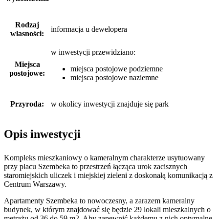
Rodzaj
informacja u dewelopera
własności:
w inwestycji przewidziano:
Miejsca
miejsca postojowe podziemne
postojowe:
miejsca postojowe naziemne
Przyroda:
w okolicy inwestycji znajduje się park
Opis inwestycji
Kompleks mieszkaniowy o kameralnym charakterze usytuowany
przy placu Szembeka to przestrzeń łącząca urok zacisznych
staromiejskich uliczek i miejskiej zieleni z doskonałą komunikacją z
Centrum Warszawy.
Apartamenty Szembeka to nowoczesny, a zarazem kameralny
budynek, w którym znajdować się będzie 29 lokali mieszkalnych o
metrażu od 36 do 59 m2. Aby zapewnić każdemu z nich optymalne