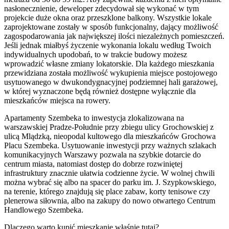
nasłonecznienie, deweloper zdecydował się wykonać w tym
projekcie duże okna oraz przeszklone balkony. Wszystkie lokale
zaprojektowane zostały w sposób funkcjonalny, dający możliwość
zagospodarowania jak największej ilości niezależnych pomieszczeń.
Jeśli jednak miałbyś życzenie wykonania lokalu według Twoich
indywidualnych upodobań, to w trakcie budowy możesz
wprowadzić własne zmiany lokatorskie. Dla każdego mieszkania
przewidziana została możliwość wykupienia miejsce postojowego
usytuowanego w dwukondygnacyjnej podziemnej hali garażowej,
w której wyznaczone będą również dostępne wyłącznie dla
mieszkańców miejsca na rowery.
Apartamenty Szembeka to inwestycja zlokalizowana na
warszawskiej Pradze-Południe przy zbiegu ulicy Grochowskiej z
ulicą Mlądzką, nieopodal kultowego dla mieszkańców Grochowa
Placu Szembeka. Usytuowanie inwestycji przy ważnych szlakach
komunikacyjnych Warszawy pozwala na szybkie dotarcie do
centrum miasta, natomiast dostęp do dobrze rozwiniętej
infrastruktury znacznie ułatwia codzienne życie. W wolnej chwili
można wybrać się albo na spacer do parku im. J. Szypkowskiego,
na terenie, którego znajdują się place zabaw, korty tenisowe czy
plenerowa siłownia, albo na zakupy do nowo otwartego Centrum
Handlowego Szembeka.
Dlaczego warto kupić mieszkanie właśnie tutaj?