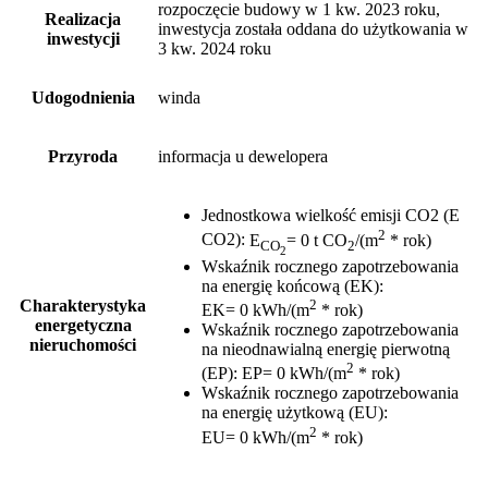
rozpoczęcie budowy w 1 kw. 2023 roku,
Realizacja
inwestycja została oddana do użytkowania w
inwestycji
3 kw. 2024 roku
Udogodnienia
winda
Przyroda
informacja u dewelopera
Jednostkowa wielkość emisji CO2 (E
2
CO2)
:
E
= 0 t CO
/(m
* rok)
CO
2
2
Wskaźnik rocznego zapotrzebowania
na energię końcową (EK)
:
2
Charakterystyka
EK= 0 kWh/(m
* rok)
energetyczna
Wskaźnik rocznego zapotrzebowania
nieruchomości
na nieodnawialną energię pierwotną
2
(EP)
:
EP= 0 kWh/(m
* rok)
Wskaźnik rocznego zapotrzebowania
na energię użytkową (EU)
:
2
EU= 0 kWh/(m
* rok)