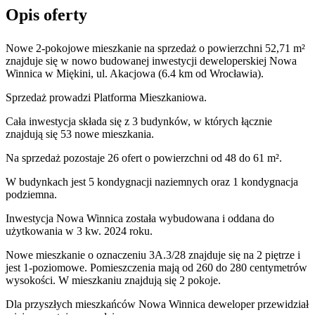
Opis oferty
Nowe 2-pokojowe mieszkanie na sprzedaż o powierzchni 52,71 m²
znajduje się w nowo
budowanej
inwestycji deweloperskiej
Nowa
Winnica
w Miękini
,
ul. Akacjowa
(6.4 km od Wrocławia).
Sprzedaż
prowadzi
Platforma Mieszkaniowa.
Cała inwestycja składa się z
3
budynków
,
w których
łącznie
znajdują się 53 nowe mieszkania.
Na sprzedaż pozostaje 26 ofert o powierzchni od 48 do 61 m².
W budynkach jest 5 kondygnacji naziemnych
oraz 1 kondygnacja
podziemna.
Inwestycja Nowa Winnica została wybudowana i oddana do
użytkowania w 3 kw. 2024 roku
.
Nowe mieszkanie
o oznaczeniu
3A.3/28
znajduje się na 2 piętrze
i
jest
1
-poziomow
e
. Pomieszczenia mają
od 260 do 280
centymetrów
wysokości. W
mieszkaniu
znajdują
się
2
pokoje
.
Dla przyszłych mieszkańców
Nowa Winnica
deweloper przewidział