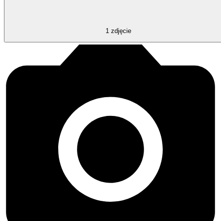
1
zdjęcie