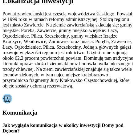
Lokalizacja inwestycji
Powiat zawierciański jest częścią województwa śląskiego. Powstał
w 1999 roku w ramach reformy administracyjnej. Stolicą regionu
jest miasto Zawiercie. Na ziemie zawierciańską składają się: gminy
miejskie: Poręba, Zawiercie, gminy miejsko-wiejskie: Łazy,
Ogrodzieniec, Pilica, Szczekociny, gminy wiejskie: Irządze,
Kroczyce, Włodowice, Żarnowiec oraz miasta: Poręba, Zawiercie,
Łazy, Ogrodzieniec, Pilica, Szczekociny. Jedną z głównych gałęzi
rozwoju większości regionu jest rolnictwo. Użytki rolne zajmują
około 62,2 procent powierzchni powiatu. Dominują tam tradycyjne
kierunki upraw: zboża i ziemniaki oraz hodowla bydła mlecznego i
trzody chlewnej. Na ziemi zawierciańskiej znajduje się także wiele
terenów zielonych, w tym najcenniejsze krajobrazowo i
przyrodniczo fragmenty Jury Krakowsko-Częstochowskiej, które
objęte zostały ochroną rezerwatową.
Komunikacja
Jak wygląda komunikacja w okolicy inwestycji Domy pod
Dębem?