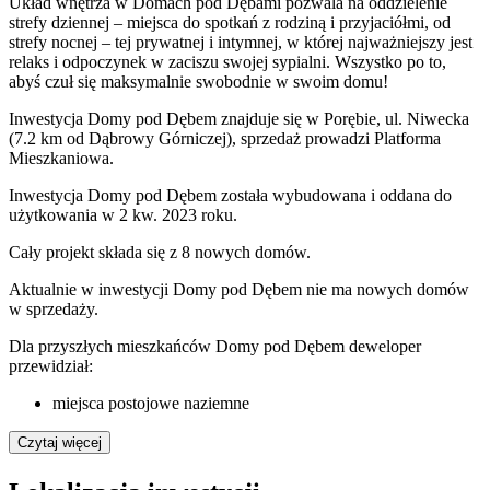
Układ wnętrza w Domach pod Dębami pozwala na oddzielenie
strefy dziennej – miejsca do spotkań z rodziną i przyjaciółmi, od
strefy nocnej – tej prywatnej i intymnej, w której najważniejszy jest
relaks i odpoczynek w zaciszu swojej sypialni. Wszystko po to,
abyś czuł się maksymalnie swobodnie w swoim domu!
Inwestycja Domy pod Dębem znajduje się w Porębie, ul. Niwecka
(7.2 km od Dąbrowy Górniczej), sprzedaż prowadzi Platforma
Mieszkaniowa.
Inwestycja Domy pod Dębem została wybudowana i oddana do
użytkowania w 2 kw. 2023 roku.
Cały projekt składa się z
8 nowych domów
.
Aktualnie w inwestycji
Domy pod Dębem
nie ma nowych domów
w sprzedaży.
Dla przyszłych mieszkańców Domy pod Dębem deweloper
przewidział:
miejsca postojowe naziemne
Czytaj więcej