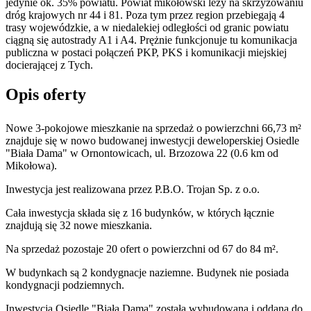
jedynie ok. 35% powiatu. Powiat mikołowski leży na skrzyżowaniu
dróg krajowych nr 44 i 81. Poza tym przez region przebiegają 4
trasy wojewódzkie, a w niedalekiej odległości od granic powiatu
ciągną się autostrady A1 i A4. Prężnie funkcjonuje tu komunikacja
publiczna w postaci połączeń PKP, PKS i komunikacji miejskiej
docierającej z Tych.
Opis oferty
Nowe 3-pokojowe mieszkanie na sprzedaż o powierzchni 66,73 m²
znajduje się w nowo
budowanej
inwestycji deweloperskiej
Osiedle
"Biała Dama"
w Ornontowicach
,
ul. Brzozowa
22
(0.6 km od
Mikołowa).
Inwestycja
jest realizowana
przez
P.B.O. Trojan Sp. z o.o.
Cała inwestycja składa się z
16
budynków
,
w których
łącznie
znajdują się 32 nowe mieszkania.
Na sprzedaż pozostaje 20 ofert o powierzchni od 67 do 84 m².
W budynkach są 2 kondygnacje naziemne
. Budynek nie posiada
kondygnacji podziemnych.
Inwestycja Osiedle "Biała Dama" została wybudowana i oddana do