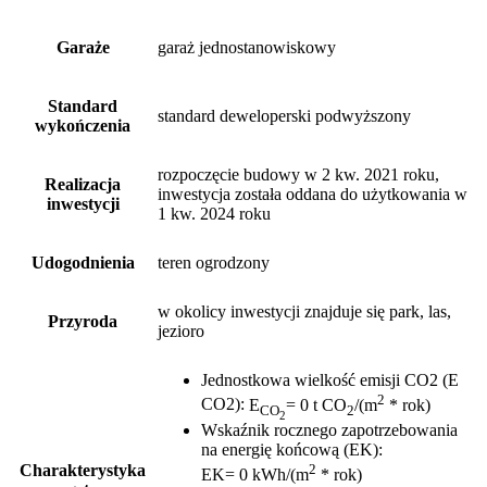
Garaże
garaż jednostanowiskowy
Standard
standard deweloperski podwyższony
wykończenia
rozpoczęcie budowy w 2 kw. 2021 roku,
Realizacja
inwestycja została oddana do użytkowania w
inwestycji
1 kw. 2024 roku
Udogodnienia
teren ogrodzony
w okolicy inwestycji znajduje się park, las,
Przyroda
jezioro
Jednostkowa wielkość emisji CO2 (E
2
CO2)
:
E
= 0 t CO
/(m
* rok)
CO
2
2
Wskaźnik rocznego zapotrzebowania
na energię końcową (EK)
:
2
Charakterystyka
EK= 0 kWh/(m
* rok)