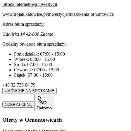
Strona internetowa inwestycji
www.trojan.katowice.pl/inwestycje/mieszkania-ornontowice
Adres biura sprzedaży:
Gdańska 14 42-800 Zabrze
Godziny otwarcia biura sprzedaży:
Poniedziałek:
07:00
-
15:00
Wtorek:
07:00
-
15:00
Środa:
07:00
-
15:00
Czwartek:
07:00
-
15:00
Piątek:
07:00
-
15:00
+48 32 733 64 79
UMÓW SIĘ NA SPOTKANIE
ODKRYJ CENĘ
Zadzwoń
Oferty w Ornontowicach