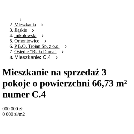
Mieszkania
śląskie
mikołowski
Ornontowice
P.B.O. Trojan Sp. z o.o.
Osiedle "Biała Dama"
Mieszkanie: C.4
Mieszkanie na sprzedaż 3
pokoje o powierzchni 66,73 m²
numer C.4
000 000
zł
0 000
zł
/m2