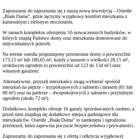
Zapraszamy do zapoznania się z naszą nową inwestycją – Osiedle
„Biała Dama”, gdzie łączymy wyjątkowy komfort mieszkania z
kameralnym i zielonym otoczeniem.
W ramach kompleksu oferujemy 16 nowoczesnych budynków, w
których znajdą Państwo domy oraz mieszkania dostosowane do
indywidualnych potrzeb.
Na terenie osiedla proponujemy przestronne domy o powierzchni
173,15 m² lub 180,65 m², każdy z tarasem o wielkości 28,15 m²,
urokliwym ogrodem (o powierzchni od 123 do 134 m²) oraz
własnym garażem.
Alternatywnie, przyszli mieszkańcy mogą wybierać spośród
mieszkań na piętrze – trzypokojowych z salonem i tarasem (81 lub
88 m²) oraz na parterze – dwupokojowych z salonem i przytulnym
ogrodem (około 72 m²).
Dodatkowo, kompleks oferuje 16 garaży sprzedawanych osobno, a
przed nimi znajdują się dodatkowe miejsca parkingowe dla
mieszkańców. Osiedle „Biała Dama” to zamknięta i ogrodzona
przestrzeń, która zapewnia poczucie bezpieczeństwa i prywatności.
Zapraszamy do zapoznania się z ofertą i odkrycia wyjątkowej