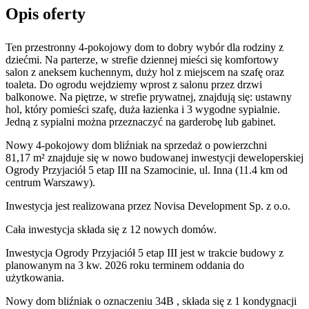
Opis oferty
Ten przestronny 4-pokojowy dom to dobry wybór dla rodziny z
dziećmi. Na parterze, w strefie dziennej mieści się komfortowy
salon z aneksem kuchennym, duży hol z miejscem na szafę oraz
toaleta. Do ogrodu wejdziemy wprost z salonu przez drzwi
balkonowe. Na piętrze, w strefie prywatnej, znajdują się: ustawny
hol, który pomieści szafę, duża łazienka i 3 wygodne sypialnie.
Jedną z sypialni można przeznaczyć na garderobę lub gabinet.
Nowy 4-pokojowy dom bliźniak na sprzedaż o powierzchni
81,17 m²
znajduje się w nowo
budowanej
inwestycji deweloperskiej
Ogrody Przyjaciół 5 etap III
na Szamocinie
,
ul. Inna
(11.4 km od
centrum Warszawy).
Inwestycja
jest realizowana
przez
Novisa Development Sp. z o.o.
Cała inwestycja składa się z
12
nowych domów.
Inwestycja Ogrody Przyjaciół 5 etap III jest w trakcie budowy z
planowanym na 3 kw. 2026 roku terminem oddania do
użytkowania
.
Nowy dom
bliźniak
o oznaczeniu
34B
,
składa się z 1 kondygnacji