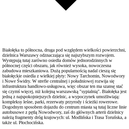
Białołęka to północna, druga pod względem wielkości powierzchni,
dzielnica Warszawy odznaczająca się najszybszym rozwojem.
Występują tutaj zarówno osiedla domów jednorodzinnych w
północnej części obszaru, jak również wysoka, nowoczesna
zabudowa mieszkaniowa. Dużą popularnością nadal cieszą się
białołęckie osiedla z wielkiej płyty: Nowy Tarchomin, Nowodwory
i Nowe Świdry. W strefie centralnej i południowej rozwija się
infrastruktura handlowo-usługowa, więc obszar ten ma szansę stać
się czymś więcej, niż kolejną warszawską "sypialnią". Białołęka jest
jedną z najspokojniejszych dzielnic, a wypoczynek umożliwiają:
kompleksy leśne, parki, rezerwaty przyrody i ścieżki rowerowe.
Dogodnym sposobem dojazdu do centrum miasta są tutaj liczne linie
autobusowe z pętlą Nowodwory, zaś do głównych arterii dzielnicy
należą fragmenty dróg krajowych: ul. Modlińska i Trasa Toruńska, a
także ul. Płochocińska.