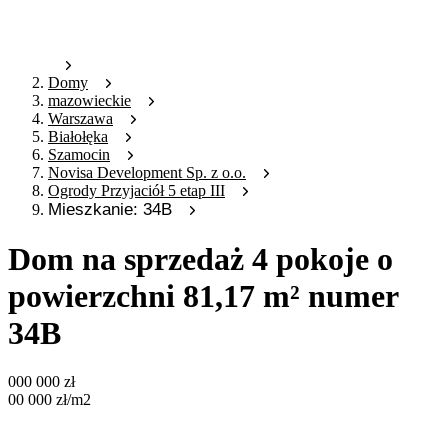
Domy
mazowieckie
Warszawa
Białołęka
Szamocin
Novisa Development Sp. z o.o.
Ogrody Przyjaciół 5 etap III
Mieszkanie: 34B
Dom na sprzedaż 4 pokoje o
powierzchni 81,17 m² numer
34B
000 000
zł
00 000
zł
/m2