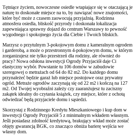
Tętniące życiem, nowoczesne osiedle wtapiające się w otaczającą je
naturę to doskonałe miejsce na to, by nawiązać nowe znajomości,
które być może z czasem zaowocują przyjaźnią. Rodzinna
atmosfera osiedla, bliskość przyrody i doskonała lokalizacja
zapewniająca sprawny dojazd do centrum Warszawy to pewność
wygodnego i spokojnego życia dla Ciebie i Twoich bliskich.
Marzysz o przytulnym 3-pokojowym domu z kameralnym ogrodem
i garderobą, a może o przestronnym 4-pokojowym domu, w którym
zorganizujesz nie tylko przestrzeń dla rodziny, ale również do
pracy? Nowa odsłona inwestycji Ogrody Przyjaciół daje Ci
elastyczny wybór. Powstanie tu 106 domów w zabudowie
szeregowej o metrażach od 64 do 82 m2. Do każdego domu
przynależeć będzie garaż lub miejsce postojowe oraz prywatny
ogród. Metraże ogrodów zaczynają się od 22 m2 i kończą na 127
m2. Od Twojej wyobraźni zależy czy zaaranżujesz tu zaciszny
zakątek idealny do czytania książek, czy miejsce, które z ochotą
odwiedzać będą przyjaciele domu i sąsiedzi.
Skorzystaj z Rodzinnego Kredytu Mieszkaniowego i kup dom w
inwestycji Ogrody Przyjaciół 5 z minimalnym wkładem własnym.
Jeśli posiadasz zdolność kredytową, brakujący wkład może zostać
objęty gwarancją BGK, co znacząco obniża barierę wejścia we
własny dom.