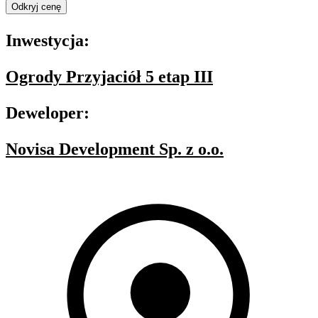
Odkryj cenę
Inwestycja:
Ogrody Przyjaciół 5 etap III
Deweloper:
Novisa Development Sp. z o.o.