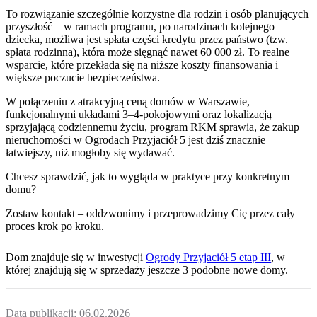
To rozwiązanie szczególnie korzystne dla rodzin i osób planujących
przyszłość – w ramach programu, po narodzinach kolejnego
dziecka, możliwa jest spłata części kredytu przez państwo (tzw.
spłata rodzinna), która może sięgnąć nawet 60 000 zł. To realne
wsparcie, które przekłada się na niższe koszty finansowania i
większe poczucie bezpieczeństwa.
W połączeniu z atrakcyjną ceną domów w Warszawie,
funkcjonalnymi układami 3–4-pokojowymi oraz lokalizacją
sprzyjającą codziennemu życiu, program RKM sprawia, że zakup
nieruchomości w Ogrodach Przyjaciół 5 jest dziś znacznie
łatwiejszy, niż mogłoby się wydawać.
Chcesz sprawdzić, jak to wygląda w praktyce przy konkretnym
domu?
Zostaw kontakt – oddzwonimy i przeprowadzimy Cię przez cały
proces krok po kroku.
Dom
znajduje się w inwestycji
Ogrody Przyjaciół 5 etap III
, w
której
znajdują
się w sprzedaży jeszcze
3
podobne nowe domy
.
Data publikacji:
06.02.2026