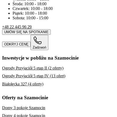
Środa:
10:00
-
18:00
Czwartek:
10:00
-
18:00
Piątek:
10:00
-
18:00
Sobota:
10:00
-
15:00
+48 22 445 96 29
UMÓW SIĘ NA SPOTKANIE
ODKRYJ CENĘ
Zadzwoń
Inwestycje w pobliżu na Szamocinie
Ogrody Przyjaciół 5 etap II (2 oferty)
Ogrody Przyjaciół 5 etap IV (13 ofert)
Białołęcka 327 (4 oferty)
Oferty na Szamocinie
Domy 3 pokoje Szamocin
Domy 4 pokoje Szamocin