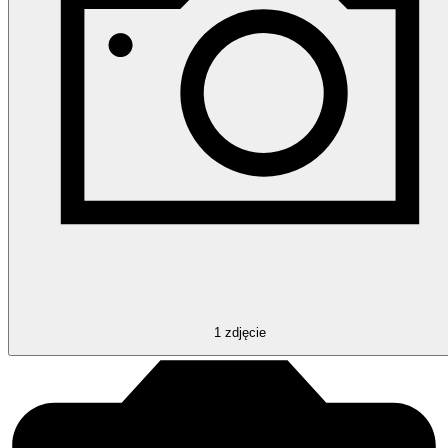
1
zdjęcie