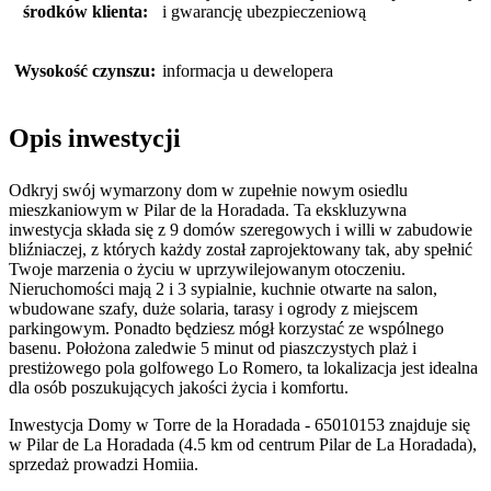
środków klienta:
i gwarancję ubezpieczeniową
Wysokość czynszu:
informacja u dewelopera
Opis inwestycji
Odkryj swój wymarzony dom w zupełnie nowym osiedlu
mieszkaniowym w Pilar de la Horadada. Ta ekskluzywna
inwestycja składa się z 9 domów szeregowych i willi w zabudowie
bliźniaczej, z których każdy został zaprojektowany tak, aby spełnić
Twoje marzenia o życiu w uprzywilejowanym otoczeniu.
Nieruchomości mają 2 i 3 sypialnie, kuchnie otwarte na salon,
wbudowane szafy, duże solaria, tarasy i ogrody z miejscem
parkingowym. Ponadto będziesz mógł korzystać ze wspólnego
basenu. Położona zaledwie 5 minut od piaszczystych plaż i
prestiżowego pola golfowego Lo Romero, ta lokalizacja jest idealna
dla osób poszukujących jakości życia i komfortu.
Inwestycja Domy w Torre de la Horadada - 65010153 znajduje się
w Pilar de La Horadada (4.5 km od centrum Pilar de La Horadada),
sprzedaż prowadzi Homiia.