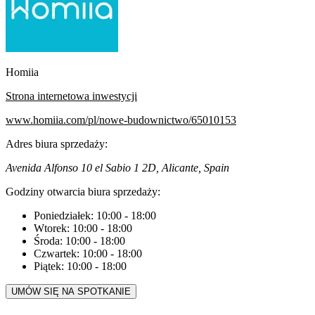
Homiia
Strona internetowa inwestycji
www.homiia.com/pl/nowe-budownictwo/65010153
Adres biura sprzedaży:
Avenida Alfonso 10 el Sabio 1 2D, Alicante, Spain
Godziny otwarcia biura sprzedaży:
Poniedziałek:
10:00
-
18:00
Wtorek:
10:00
-
18:00
Środa:
10:00
-
18:00
Czwartek:
10:00
-
18:00
Piątek:
10:00
-
18:00
UMÓW SIĘ NA SPOTKANIE