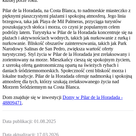
każdej porze roku.
Pilar de la Horadada, na Costa Blanca, to nadmorskie miasteczko z
pięknymi piaszczystymi plażami i spokojną atmosferą. Jego linia
brzegowa, taka jak Playa de Mil Palmeras, przyciąga turystów
poszukujących słońca i morza, co czyni je popularnym celem
podróży latem. Turystyka w Pilar de la Horadada koncentruje się na
plażach i aktywnościach wodnych, takich jak nurkowanie z rurką i
nurkowanie. Bliskość obszarów zainteresowania, takich jak Park
Narodowy Salinas de San Pedro, zwiększa wartość oferty
turystycznej. Styl życia w Pilar de la Horadada jest zrelaksowany i
zorientowany na morze. Mieszkańcy cieszą się spokojnym życiem,
z szeroką ofertą gastronomiczną opartą na świeżych rybach i
daniach śródziemnomorskich. Społeczność ceni bliskość morza i
lokalne tradycje. Pilar de la Horadada oferuje nadmorską i spokojną
atmosferę dla tych, którzy szukają zrelaksowanego życia nad
Morzem Śródziemnym na Costa Blanca.
Dom
znajduje się w inwestycji
Domy w Pilar de la Horadada -
48809471
.
Data publikacji:
01.08.2025
Data aktualizacji:
17.03.2026