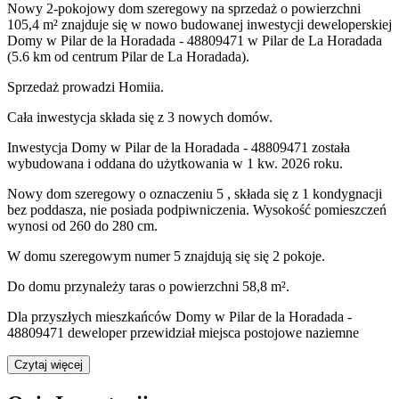
Nowy 2-pokojowy dom szeregowy na sprzedaż o powierzchni
105,4 m²
znajduje się w nowo
budowanej
inwestycji deweloperskiej
Domy w Pilar de la Horadada - 48809471
w Pilar de La Horadada
(5.6 km od centrum Pilar de La Horadada).
Sprzedaż
prowadzi
Homiia.
Cała inwestycja składa się z
3
nowych domów.
Inwestycja Domy w Pilar de la Horadada - 48809471 została
wybudowana i oddana do użytkowania w 1 kw. 2026 roku
.
Nowy dom
szeregowy
o oznaczeniu
5
,
składa się z 1 kondygnacji
bez poddasza
,
nie posiada podpiwniczenia
. Wysokość pomieszczeń
wynosi
od 260 do 280
cm.
W domu
szeregowym
numer
5
znajdują się
się
2
pokoje
.
Do domu
przynależy
taras o powierzchni 58,8 m²
.
Dla przyszłych mieszkańców Domy w Pilar de la Horadada -
48809471 deweloper przewidział
miejsca postojowe naziemne
Czytaj więcej