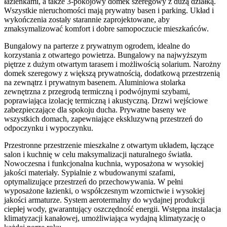
łazienkami, a także 3-pokojowy domek szeregowy z dużą działką.
Wszystkie nieruchomości mają prywatny basen i parking. Układ i
wykończenia zostały starannie zaprojektowane, aby
zmaksymalizować komfort i dobre samopoczucie mieszkańców.
Bungalowy na parterze z prywatnym ogrodem, idealne do
korzystania z otwartego powietrza. Bungalowy na najwyższym
piętrze z dużym otwartym tarasem i możliwością solarium. Narożny
domek szeregowy z większą prywatnością, dodatkową przestrzenią
na zewnątrz i prywatnym basenem. Aluminiowa stolarka
zewnętrzna z przegrodą termiczną i podwójnymi szybami,
poprawiająca izolację termiczną i akustyczną. Drzwi wejściowe
zabezpieczające dla spokoju ducha. Prywatne baseny we
wszystkich domach, zapewniające ekskluzywną przestrzeń do
odpoczynku i wypoczynku.
Przestronne przestrzenie mieszkalne z otwartym układem, łączące
salon i kuchnię w celu maksymalizacji naturalnego światła.
Nowoczesna i funkcjonalna kuchnia, wyposażona w wysokiej
jakości materiały. Sypialnie z wbudowanymi szafami,
optymalizujące przestrzeń do przechowywania. W pełni
wyposażone łazienki, o współczesnym wzornictwie i wysokiej
jakości armaturze. System aerotermalny do wydajnej produkcji
ciepłej wody, gwarantujący oszczędność energii. Wstępna instalacja
klimatyzacji kanałowej, umożliwiająca wydajną klimatyzację o