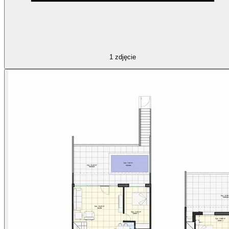
1
zdjęcie