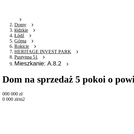
Domy
łódzkie
Łódź
Górna
Rokicie
HERITAGE INVEST PARK
Pustynna 51
Mieszkanie: A.8.2
Dom na sprzedaż 5 pokoi o powi
000 000
zł
0 000
zł
/m2