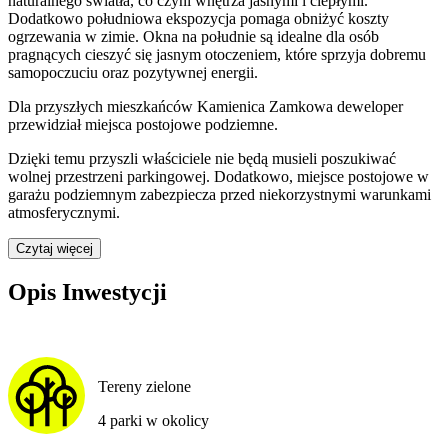
naturalnego światła, co czyni wnętrza jasnymi i ciepłymi.
Dodatkowo południowa ekspozycja pomaga obniżyć koszty
ogrzewania w zimie. Okna na południe są idealne dla osób
pragnących cieszyć się jasnym otoczeniem, które sprzyja dobremu
samopoczuciu oraz pozytywnej energii.
Dla przyszłych mieszkańców
Kamienica Zamkowa
deweloper
przewidział
miejsca postojowe podziemne
.
Dzięki temu przyszli właściciele nie będą musieli poszukiwać
wolnej przestrzeni parkingowej.
Dodatkowo, miejsce postojowe w
garażu podziemnym zabezpiecza przed niekorzystnymi warunkami
atmosferycznymi.
Czytaj więcej
Opis Inwestycji
Tereny zielone
4 parki w okolicy