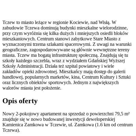
Tczew to miasto leżące w regionie Kociewie, nad Wisłą. W
zabudowie Tczewa dominują budynki mieszkalne wielorodzinne,
przy czym wyróżnia się kilka dużych i mniejszych osiedli bloków
mieszkaniowych. Centrum stanowi zabytkowe Stare Miasto z
wyznaczonymi trzema szlakami spacerowymi. Z uwagi na warunki
geograficzne, zagospodarowywane są głównie wewnętrzne tereny
miasta. Tczew ma bogatą infrastrukturę społeczną. Znajdują się tu
szkoły każdego szczebla, wraz z wydziałem Gdańskiej Wyższej
Szkoły Administracji. Działa też szpital powiatowy i wiele
zakładów opieki zdrowotnej. Mieszkańcy mają dostęp do galerii
handlowej, popularnych marketów, kina, Centrum Kultury i Sztuki
oraz licznych obiektów sportowych. Jednym z największych
walorów miasta jest położenie.
Opis oferty
Nowy 2-pokojowy apartament na sprzedaż o powierzchni 79,5 m²
znajduje się w nowo
budowanej
inwestycji deweloperskiej
Kamienica Zamkowa
w Tczewie
,
ul. Zamkowa
(1.6 km od centrum
Tczewa).