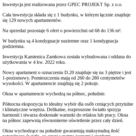
Inwestycja
jest realizowana
przez
GPEC PROJEKT Sp. z o.o.
Cała inwestycja składa się z
1
budynku
,
w którym
łącznie znajduje
się 129 nowych apartamentów.
Na sprzedaż pozostaje 6 ofert o powierzchni od 68 do 136 m².
W budynku są 4 kondygnacje naziemne
oraz 1 kondygnacja
podziemna.
Inwestycja Kamienica Zamkowa została wybudowana i oddana do
użytkowania w 4 kw. 2022 roku
.
Nowy apartament
o oznaczeniu
D.20
znajduje się na 3 piętrze
i jest
1
-poziomow
y
. Pomieszczenia mają
od 260 do 280
centymetrów
wysokości. W
apartamencie
znajdują
się
2
pokoje
.
Okna w apartamencie wychodzą na północ, południe.
Północna ekspozycja to idealny wybór dla osób ceniących przytulne
i klimatyczne wnętrza. Delikatne, rozproszone światło sprzyja
harmonii i stwarza doskonałe warunki do relaksu lub pracy. Okna
na północ zapewnią równomierne oświetlenie przez cały dzień.
Okna wychodzące na południe gwarantują maksymalną ilość