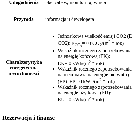
Udogodnienia
plac zabaw, monitoring, winda
Przyroda
informacja u dewelopera
Jednostkowa wielkość emisji CO2 (E
2
CO2)
:
E
= 0 t CO
/(m
* rok)
CO
2
2
Wskaźnik rocznego zapotrzebowania
na energię końcową (EK)
:
2
Charakterystyka
EK= 0 kWh/(m
* rok)
energetyczna
Wskaźnik rocznego zapotrzebowania
nieruchomości
na nieodnawialną energię pierwotną
2
(EP)
:
EP= 0 kWh/(m
* rok)
Wskaźnik rocznego zapotrzebowania
na energię użytkową (EU)
:
2
EU= 0 kWh/(m
* rok)
Rezerwacja i finanse