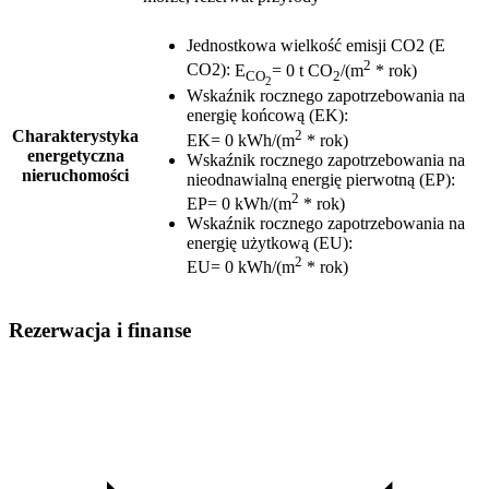
Jednostkowa wielkość emisji CO2 (E
2
CO2)
:
E
= 0 t CO
/(m
* rok)
CO
2
2
Wskaźnik rocznego zapotrzebowania na
energię końcową (EK)
:
2
Charakterystyka
EK= 0 kWh/(m
* rok)
energetyczna
Wskaźnik rocznego zapotrzebowania na
nieruchomości
nieodnawialną energię pierwotną (EP)
:
2
EP= 0 kWh/(m
* rok)
Wskaźnik rocznego zapotrzebowania na
energię użytkową (EU)
:
2
EU= 0 kWh/(m
* rok)
Rezerwacja i finanse