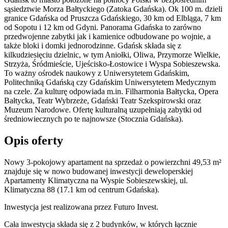
sąsiedztwie Morza Bałtyckiego (Zatoka Gdańska). Ok 100 m. dzieli
granice Gdańska od Pruszcza Gdańskiego, 30 km od Elbląga, 7 km
od Sopotu i 12 km od Gdyni. Panorama Gdańska to zarówno
przedwojenne zabytki jak i kamienice odbudowane po wojnie, a
także bloki i domki jednorodzinne. Gdańsk składa się z
kilkudziesięciu dzielnic, w tym Aniołki, Oliwa, Przymorze Wielkie,
Strzyża, Śródmieście, Ujeścisko-Łostowice i Wyspa Sobieszewska.
To ważny ośrodek naukowy z Uniwersytetem Gdańskim,
Politechniką Gdańską czy Gdańskim Uniwersytetem Medycznym
na czele. Za kulturę odpowiada m.in. Filharmonia Bałtycka, Opera
Bałtycka, Teatr Wybrzeże, Gdański Teatr Szekspirowski oraz
Muzeum Narodowe. Ofertę kulturalną uzupełniają zabytki od
średniowiecznych po te najnowsze (Stocznia Gdańska).
Opis oferty
Nowy 3-pokojowy apartament na sprzedaż o powierzchni 49,53 m²
znajduje się w nowo
budowanej
inwestycji deweloperskiej
Apartamenty Klimatyczna
na Wyspie Sobieszewskiej
,
ul.
Klimatyczna
88
(17.1 km od centrum Gdańska).
Inwestycja
jest realizowana
przez
Futuro Invest.
Cała inwestycja składa się z
2
budynków
,
w których
łącznie