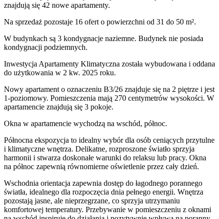
znajdują się 42 nowe apartamenty.
Na sprzedaż pozostaje 16 ofert o powierzchni od 31 do 50 m².
W budynkach są 3 kondygnacje naziemne
. Budynek nie posiada
kondygnacji podziemnych.
Inwestycja Apartamenty Klimatyczna została wybudowana i oddana
do użytkowania w 2 kw. 2025 roku
.
Nowy apartament
o oznaczeniu
B3/26
znajduje się na 2 piętrze
i jest
1
-poziomow
y
. Pomieszczenia mają
270
centymetrów wysokości. W
apartamencie
znajdują
się
3
pokoje
.
Okna w apartamencie wychodzą na wschód, północ.
Północna ekspozycja to idealny wybór dla osób ceniących przytulne
i klimatyczne wnętrza. Delikatne, rozproszone światło sprzyja
harmonii i stwarza doskonałe warunki do relaksu lub pracy. Okna
na północ zapewnią równomierne oświetlenie przez cały dzień.
Wschodnia orientacja zapewnia dostęp do łagodnego porannego
światła, idealnego dla rozpoczęcia dnia pełnego energii. Wnętrza
pozostają jasne, ale nieprzegrzane, co sprzyja utrzymaniu
komfortowej temperatury. Przebywanie w pomieszczeniu z oknami
na wschód inspiruje do działania i pozytywnie wpływa na poranny