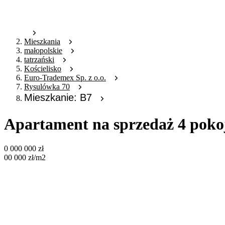
Mieszkania
małopolskie
tatrzański
Kościelisko
Euro-Trademex Sp. z o.o.
Rysulówka 70
Mieszkanie: B7
Apartament na sprzedaż 4 poko
0 000 000
zł
00 000
zł
/m2