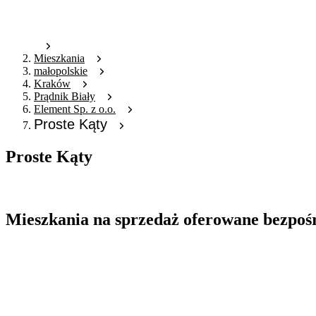
Mieszkania
małopolskie
Kraków
Prądnik Biały
Element Sp. z o.o.
Proste Kąty
Proste Kąty
Oferta nieaktywna
Mieszkania na sprzedaż oferowane bezpoś