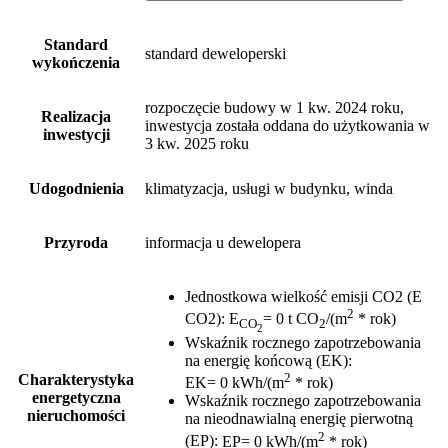
Standard
standard deweloperski
wykończenia
rozpoczęcie budowy w 1 kw. 2024 roku,
Realizacja
inwestycja została oddana do użytkowania w
inwestycji
3 kw. 2025 roku
Udogodnienia
klimatyzacja, usługi w budynku, winda
Przyroda
informacja u dewelopera
Jednostkowa wielkość emisji CO2 (E
2
CO2)
:
E
= 0 t CO
/(m
* rok)
CO
2
2
Wskaźnik rocznego zapotrzebowania
na energię końcową (EK)
:
2
Charakterystyka
EK= 0 kWh/(m
* rok)
energetyczna
Wskaźnik rocznego zapotrzebowania
nieruchomości
na nieodnawialną energię pierwotną
2
(EP)
:
EP= 0 kWh/(m
* rok)