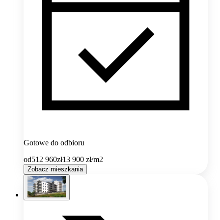
Gotowe do odbioru
od
512 960
zł
13 900
zł/m2
Zobacz mieszkania