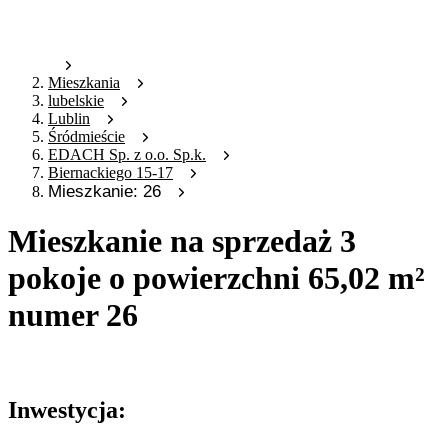
Mieszkania
lubelskie
Lublin
Śródmieście
EDACH Sp. z o.o. Sp.k.
Biernackiego 15-17
Mieszkanie: 26
Mieszkanie na sprzedaż 3
pokoje o powierzchni 65,02 m²
numer 26
Oferta nieaktywna
Inwestycja: