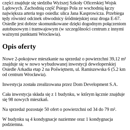
części znajduje się siedziba Wyższej Szkoły Oficerskiej Wojsk
Lądowych. Zachodnią część Psiego Pola ze wschodnią łączy
największa arteria tego osiedla: ulica Jana Kasprowicza. Przebiega
tędy również odcinek obwodnicy śródmiejskiej oraz droga E-67.
Osiedle jest dobrze skomunikowane dzięki dogodnym połączeniom
autobusowym i tramwajowym (w szczególności centrum z innymi
ważnymi punktami Wrocławia).
Opis oferty
Nowe 2-pokojowe mieszkanie na sprzedaż o powierzchni 39,12 m²
znajduje się w nowo
wybudowanej
inwestycji deweloperskiej
Osiedle Arkadia etap 2
na Poświętnem
,
ul. Ramiszewska
6
(5.2 km
od centrum Wrocławia).
Inwestycja
została zrealizowana
przez
Dom Development S.A.
Cała inwestycja składa się z
1
budynku
,
w którym
łącznie znajduje
się 98 nowych mieszkań.
Na sprzedaż pozostaje 50 ofert o powierzchni od 34 do 79 m².
W budynku są 4 kondygnacje naziemne
oraz 1 kondygnacja
podziemna.