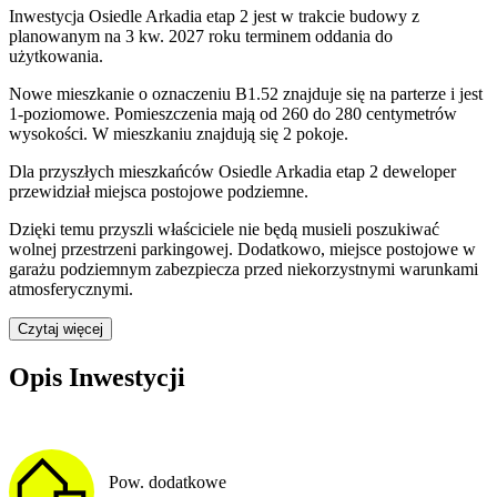
Inwestycja Osiedle Arkadia etap 2 jest w trakcie budowy z
planowanym na 3 kw. 2027 roku terminem oddania do
użytkowania
.
Nowe mieszkanie
o oznaczeniu
B1.52
znajduje się na parterze
i jest
1
-poziomow
e
. Pomieszczenia mają
od 260 do 280
centymetrów
wysokości. W
mieszkaniu
znajdują
się
2
pokoje
.
Dla przyszłych mieszkańców
Osiedle Arkadia etap 2
deweloper
przewidział
miejsca postojowe podziemne
.
Dzięki temu przyszli właściciele nie będą musieli poszukiwać
wolnej przestrzeni parkingowej.
Dodatkowo, miejsce postojowe w
garażu podziemnym zabezpiecza przed niekorzystnymi warunkami
atmosferycznymi.
Czytaj więcej
Opis Inwestycji
Pow. dodatkowe