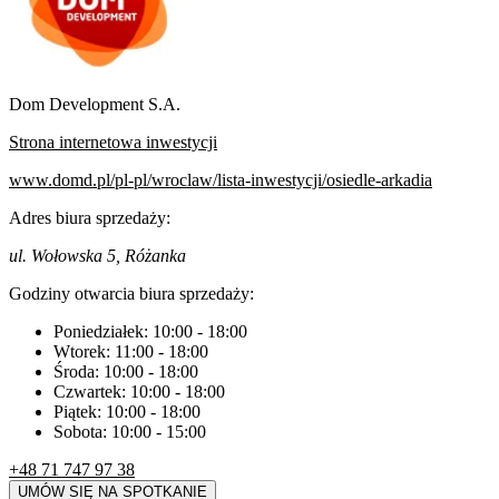
Dom Development S.A.
Strona internetowa inwestycji
www.domd.pl/pl-pl/wroclaw/lista-inwestycji/osiedle-arkadia
Adres biura sprzedaży:
ul. Wołowska 5, Różanka
Godziny otwarcia biura sprzedaży:
Poniedziałek:
10:00
-
18:00
Wtorek:
11:00
-
18:00
Środa:
10:00
-
18:00
Czwartek:
10:00
-
18:00
Piątek:
10:00
-
18:00
Sobota:
10:00
-
15:00
+48 71 747 97 38
UMÓW SIĘ NA SPOTKANIE