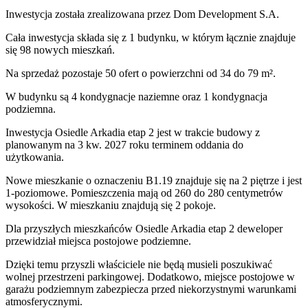
Inwestycja
została zrealizowana
przez
Dom Development S.A.
Cała inwestycja składa się z
1
budynku
,
w którym
łącznie znajduje
się 98 nowych mieszkań.
Na sprzedaż pozostaje 50 ofert o powierzchni od 34 do 79 m².
W budynku są 4 kondygnacje naziemne
oraz 1 kondygnacja
podziemna.
Inwestycja Osiedle Arkadia etap 2 jest w trakcie budowy z
planowanym na 3 kw. 2027 roku terminem oddania do
użytkowania
.
Nowe mieszkanie
o oznaczeniu
B1.19
znajduje się na 2 piętrze
i jest
1
-poziomow
e
. Pomieszczenia mają
od 260 do 280
centymetrów
wysokości. W
mieszkaniu
znajdują
się
2
pokoje
.
Dla przyszłych mieszkańców
Osiedle Arkadia etap 2
deweloper
przewidział
miejsca postojowe podziemne
.
Dzięki temu przyszli właściciele nie będą musieli poszukiwać
wolnej przestrzeni parkingowej.
Dodatkowo, miejsce postojowe w
garażu podziemnym zabezpiecza przed niekorzystnymi warunkami
atmosferycznymi.