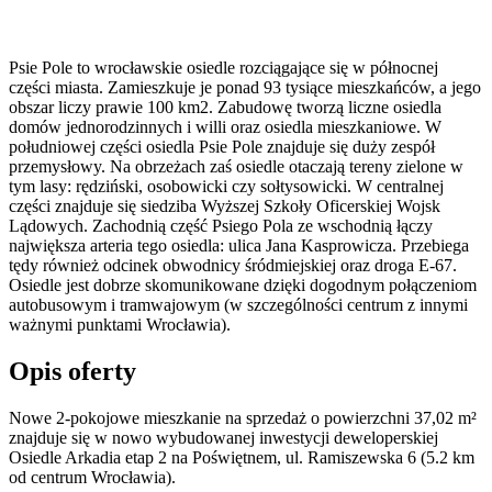
Psie Pole to wrocławskie osiedle rozciągające się w północnej
części miasta. Zamieszkuje je ponad 93 tysiące mieszkańców, a jego
obszar liczy prawie 100 km2. Zabudowę tworzą liczne osiedla
domów jednorodzinnych i willi oraz osiedla mieszkaniowe. W
południowej części osiedla Psie Pole znajduje się duży zespół
przemysłowy. Na obrzeżach zaś osiedle otaczają tereny zielone w
tym lasy: rędziński, osobowicki czy sołtysowicki. W centralnej
części znajduje się siedziba Wyższej Szkoły Oficerskiej Wojsk
Lądowych. Zachodnią część Psiego Pola ze wschodnią łączy
największa arteria tego osiedla: ulica Jana Kasprowicza. Przebiega
tędy również odcinek obwodnicy śródmiejskiej oraz droga E-67.
Osiedle jest dobrze skomunikowane dzięki dogodnym połączeniom
autobusowym i tramwajowym (w szczególności centrum z innymi
ważnymi punktami Wrocławia).
Opis oferty
Nowe 2-pokojowe mieszkanie na sprzedaż o powierzchni 37,02 m²
znajduje się w nowo
wybudowanej
inwestycji deweloperskiej
Osiedle Arkadia etap 2
na Poświętnem
,
ul. Ramiszewska
6
(5.2 km
od centrum Wrocławia).