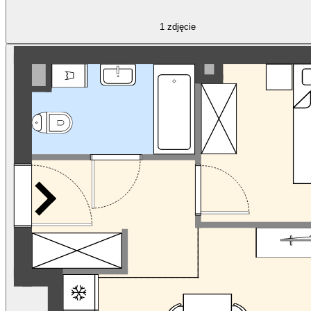
1
zdjęcie