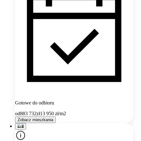
Gotowe do odbioru
od
883 732
zł
13 950
zł/m2
Zobacz mieszkania