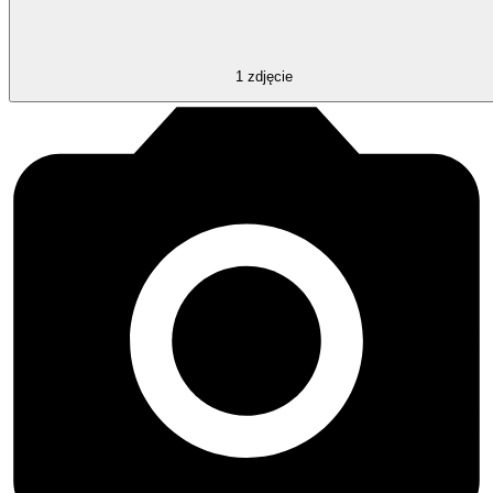
1
zdjęcie