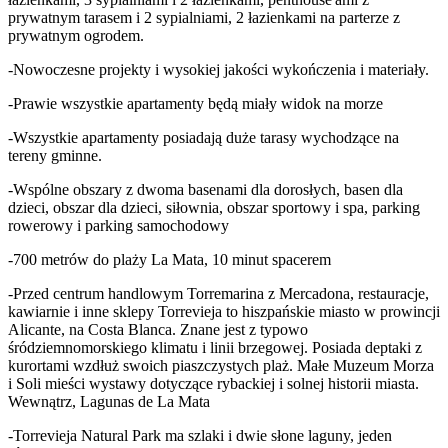
prywatnym tarasem i 2 sypialniami, 2 łazienkami na parterze z
prywatnym ogrodem.
-Nowoczesne projekty i wysokiej jakości wykończenia i materiały.
-Prawie wszystkie apartamenty będą miały widok na morze
-Wszystkie apartamenty posiadają duże tarasy wychodzące na
tereny gminne.
-Wspólne obszary z dwoma basenami dla dorosłych, basen dla
dzieci, obszar dla dzieci, siłownia, obszar sportowy i spa, parking
rowerowy i parking samochodowy
-700 metrów do plaży La Mata, 10 minut spacerem
-Przed centrum handlowym Torremarina z Mercadona, restauracje,
kawiarnie i inne sklepy Torrevieja to hiszpańskie miasto w prowincji
Alicante, na Costa Blanca. Znane jest z typowo
śródziemnomorskiego klimatu i linii brzegowej. Posiada deptaki z
kurortami wzdłuż swoich piaszczystych plaż. Małe Muzeum Morza
i Soli mieści wystawy dotyczące rybackiej i solnej historii miasta.
Wewnątrz, Lagunas de La Mata
-Torrevieja Natural Park ma szlaki i dwie słone laguny, jeden