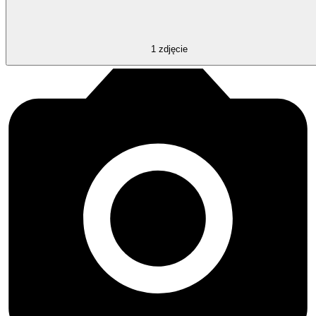
1
zdjęcie