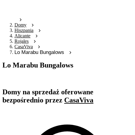
Domy
Hiszpania
Alicante
Rojales
CasaViva
Lo Marabu Bungalows
Lo Marabu Bungalows
Oferta nieaktywna
Domy na sprzedaż oferowane
bezpośrednio przez
CasaViva