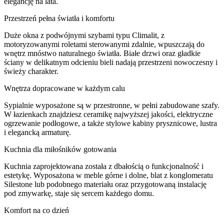
elegancję na lata.
Przestrzeń pełna światła i komfortu
Duże okna z podwójnymi szybami typu Climalit, z
motoryzowanymi roletami sterowanymi zdalnie, wpuszczają do
wnętrz mnóstwo naturalnego światła. Białe drzwi oraz gładkie
ściany w delikatnym odcieniu bieli nadają przestrzeni nowoczesny i
świeży charakter.
Wnętrza dopracowane w każdym calu
Sypialnie wyposażone są w przestronne, w pełni zabudowane szafy.
W łazienkach znajdziesz ceramikę najwyższej jakości, elektryczne
ogrzewanie podłogowe, a także stylowe kabiny prysznicowe, lustra
i elegancką armaturę.
Kuchnia dla miłośników gotowania
Kuchnia zaprojektowana została z dbałością o funkcjonalność i
estetykę. Wyposażona w meble górne i dolne, blat z konglomeratu
Silestone lub podobnego materiału oraz przygotowaną instalację
pod zmywarkę, staje się sercem każdego domu.
Komfort na co dzień