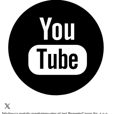
Wydawcą portalu rynekpierwotny.pl jest PropertyGroup Sp. z o.o.