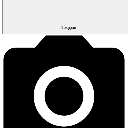
1
zdjęcie