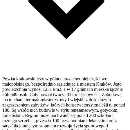
Powiat krakowski leży w północno-zachodniej części woj.
małopolskiego, bezpośrednio sąsiadując z miastem Kraków. Jego
powierzchnia wynosi 1231 km2, a w 17 gminach mieszka łącznie
266 649 osób. Cały powiat tworzą 332 miejscowości. Zabudowa
ma tu charakter małomiasteczkowy i wiejski, z dość dużym
zagęszczeniem zabytków, których konserwatorzy znaleźli tu ponad
180. Są wśród nich budowle w stylu renesansowym, gotyckim,
romańskim. Region może pochwalić się ponad 200 szkołami
różnego szczebla, przeszło 100 przychodniami lekarskimi oraz
satysfakcjonującym stopniem rozwoju życia sportowego i