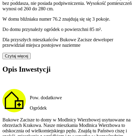
bez poddasza
,
nie posiada podpiwniczenia
. Wysokość pomieszczeń
wynosi
od 260 do 280
cm.
W domu
bliźniaku
numer
76.2
znajdują się
się
3
pokoje
.
Do domu
przynależy
ogródek o powierzchni 85 m²
.
Dla przyszłych mieszkańców Bukowe Zacisze deweloper
przewidział
miejsca postojowe naziemne
Czytaj więcej
Opis Inwestycji
Pow. dodatkowe
Ogródek
Bukowe Zacisze to domy w Modlnicy Wierzbowej usytuowane na
obrzeżach Krakowa. Nasze mieszkania Modlnica Wierzbowa to
odskocznia od wielkomiejskiego pędu. Znajdą tu Państwo ciszę i