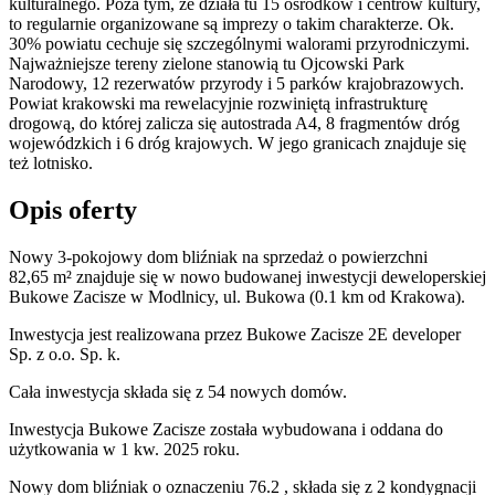
kulturalnego. Poza tym, że działa tu 15 ośrodków i centrów kultury,
to regularnie organizowane są imprezy o takim charakterze. Ok.
30% powiatu cechuje się szczególnymi walorami przyrodniczymi.
Najważniejsze tereny zielone stanowią tu Ojcowski Park
Narodowy, 12 rezerwatów przyrody i 5 parków krajobrazowych.
Powiat krakowski ma rewelacyjnie rozwiniętą infrastrukturę
drogową, do której zalicza się autostrada A4, 8 fragmentów dróg
wojewódzkich i 6 dróg krajowych. W jego granicach znajduje się
też lotnisko.
Opis oferty
Nowy 3-pokojowy dom bliźniak na sprzedaż o powierzchni
82,65 m²
znajduje się w nowo
budowanej
inwestycji deweloperskiej
Bukowe Zacisze
w Modlnicy
,
ul. Bukowa
(0.1 km od Krakowa).
Inwestycja
jest realizowana
przez
Bukowe Zacisze 2E developer
Sp. z o.o. Sp. k.
Cała inwestycja składa się z
54
nowych domów.
Inwestycja Bukowe Zacisze została wybudowana i oddana do
użytkowania w 1 kw. 2025 roku
.
Nowy dom
bliźniak
o oznaczeniu
76.2
,
składa się z 2 kondygnacji