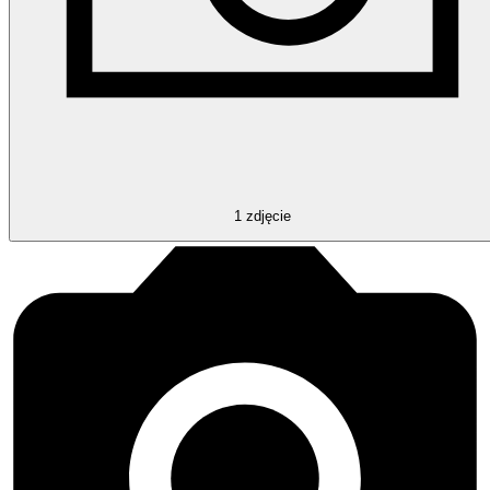
1
zdjęcie