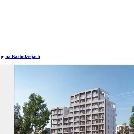
cje
na Bartodziejach