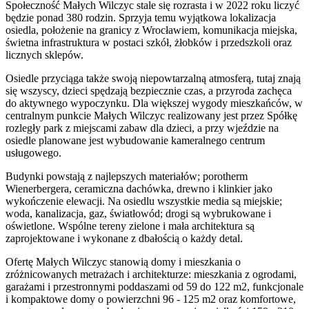
Społeczność Małych Wilczyc stale się rozrasta i w 2022 roku liczyć
będzie ponad 380 rodzin. Sprzyja temu wyjątkowa lokalizacja
osiedla, położenie na granicy z Wrocławiem, komunikacja miejska,
świetna infrastruktura w postaci szkół, żłobków i przedszkoli oraz
licznych sklepów.
Osiedle przyciąga także swoją niepowtarzalną atmosferą, tutaj znają
się wszyscy, dzieci spędzają bezpiecznie czas, a przyroda zachęca
do aktywnego wypoczynku. Dla większej wygody mieszkańców, w
centralnym punkcie Małych Wilczyc realizowany jest przez Spółkę
rozległy park z miejscami zabaw dla dzieci, a przy wjeździe na
osiedle planowane jest wybudowanie kameralnego centrum
usługowego.
Budynki powstają z najlepszych materiałów; porotherm
Wienerbergera, ceramiczna dachówka, drewno i klinkier jako
wykończenie elewacji. Na osiedlu wszystkie media są miejskie;
woda, kanalizacja, gaz, światłowód; drogi są wybrukowane i
oświetlone. Wspólne tereny zielone i mała architektura są
zaprojektowane i wykonane z dbałością o każdy detal.
Ofertę Małych Wilczyc stanowią domy i mieszkania o
zróżnicowanych metrażach i architekturze: mieszkania z ogrodami,
garażami i przestronnymi poddaszami od 59 do 122 m2, funkcjonale
i kompaktowe domy o powierzchni 96 - 125 m2 oraz komfortowe,