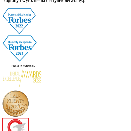
Nagrody i wyróżnienia dla rynekpierwotny.pl