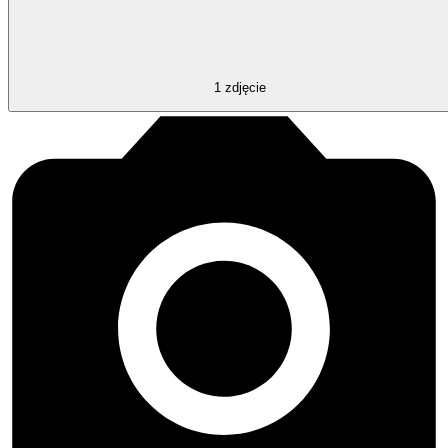
1
zdjęcie