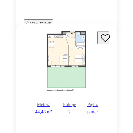
Zobacz więcej
Metraż
Pokoje
Piętro
44,48 m²
2
parter