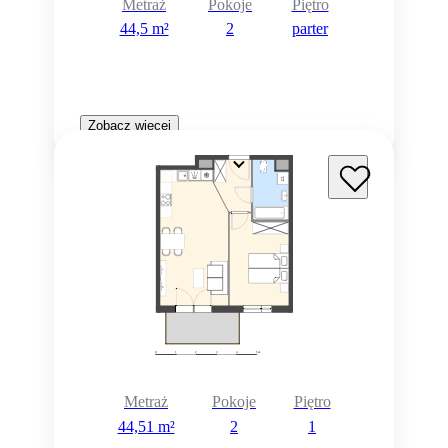
Metraż
Pokoje
Piętro
44,5 m²
2
parter
Zobacz więcej
Metraż
Pokoje
Piętro
44,51 m²
2
1