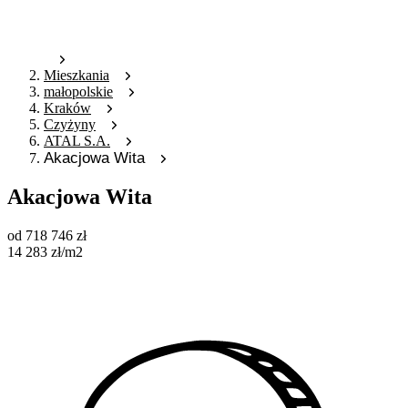
Mieszkania
małopolskie
Kraków
Czyżyny
ATAL S.A.
Akacjowa Wita
Akacjowa Wita
od
718 746
zł
14 283
zł
/m2