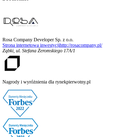
Rosa Company Developer Sp. z o.o.
Strona internetowa inwestycji
http://rosacompany.pl/
Ząbki
,
ul. Stefana Żeromskiego 17A/1
Nagrody i wyróżnienia dla rynekpierwotny.pl