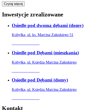
Czytaj więcej
Inwestycje zrealizowane
Osiedle pod dwoma dębami
(
domy
)
Kobyłka, ul. ks. Marcina Załuskiego 51
Oferta archiwalna
Osiedle pod Dębami
(
mieszkania
)
Kobyłka, ul. Księdza Marcina Załuskiego
Oferta archiwalna
Osiedle pod Dębami
(
domy
)
Kobyłka, ul. Księdza Marcina Załuskiego
Oferta archiwalna
Kontakt