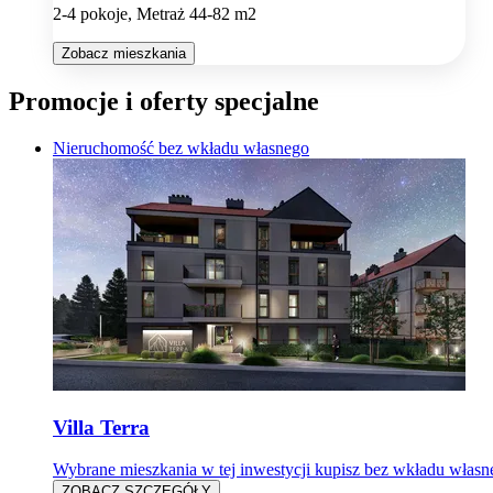
2-4 pokoje, Metraż 44-82 m2
Zobacz mieszkania
Promocje i oferty specjalne
Nieruchomość bez wkładu własnego
Villa Terra
Wybrane mieszkania w tej inwestycji kupisz bez wkładu własn
ZOBACZ SZCZEGÓŁY