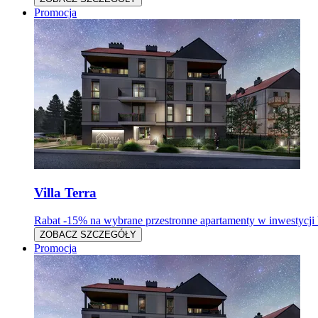
Promocja
Villa Terra
Rabat -15% na wybrane przestronne apartamenty w inwestyc
ZOBACZ SZCZEGÓŁY
Promocja