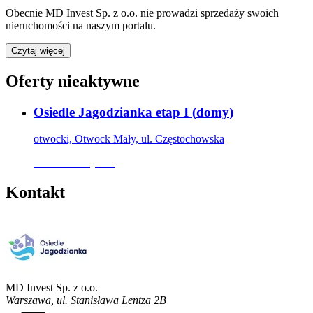
Obecnie
MD Invest Sp. z o.o.
nie prowadzi sprzedaży swoich
nieruchomości na naszym portalu.
Czytaj więcej
Oferty nieaktywne
Osiedle Jagodzianka etap I
(
domy
)
otwocki, Otwock Mały, ul. Częstochowska
Oferta nieaktywna
Kontakt
MD Invest Sp. z o.o.
Warszawa
,
ul. Stanisława Lentza 2B