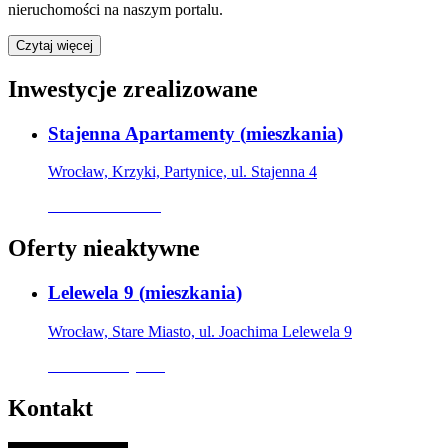
nieruchomości na naszym portalu.
Czytaj więcej
Inwestycje zrealizowane
Stajenna Apartamenty
(
mieszkania
)
Wrocław, Krzyki, Partynice, ul. Stajenna 4
Oferta archiwalna
Oferty nieaktywne
Lelewela 9
(
mieszkania
)
Wrocław, Stare Miasto, ul. Joachima Lelewela 9
Oferta nieaktywna
Kontakt