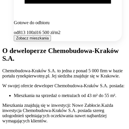
Gotowe do odbioru
od
813 100
zł
16 500
zł/m2
Zobacz mieszkania
O deweloperze Chemobudowa-Kraków
S.A.
Chemobudowa-Kraków S.A.
to jedna z ponad
5 000
firm w bazie
portalu rynekpierwotny.pl
.
Jej siedziba znajduje się w Krakowie.
W swojej ofercie
deweloper
Chemobudowa-Kraków S.A.
posiada:
Mieszkania na sprzedaż
o metrażach od 43 m² do 55 m²
.
Mieszkania znajdują się w inwestycji: Nowe Zabłocie.
Każda
inwestycja
Chemobudowa-Kraków S.A.
posiada szereg
udogodnień spełniających oczekiwania nawet najbardziej
wymagających klientów.