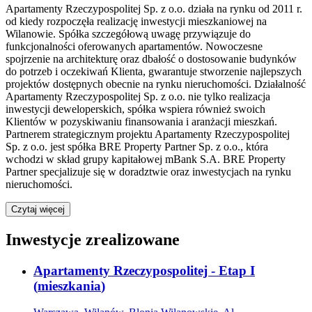
Apartamenty Rzeczypospolitej Sp. z o.o. działa na rynku od 2011 r.
od kiedy rozpoczęła realizację inwestycji mieszkaniowej na
Wilanowie. Spółka szczegółową uwagę przywiązuje do
funkcjonalności oferowanych apartamentów. Nowoczesne
spojrzenie na architekturę oraz dbałość o dostosowanie budynków
do potrzeb i oczekiwań Klienta, gwarantuje stworzenie najlepszych
projektów dostępnych obecnie na rynku nieruchomości. Działalność
Apartamenty Rzeczypospolitej Sp. z o.o. nie tylko realizacja
inwestycji deweloperskich, spółka wspiera również swoich
Klientów w pozyskiwaniu finansowania i aranżacji mieszkań.
Partnerem strategicznym projektu Apartamenty Rzeczypospolitej
Sp. z o.o. jest spółka BRE Property Partner Sp. z o.o., która
wchodzi w skład grupy kapitałowej mBank S.A. BRE Property
Partner specjalizuje się w doradztwie oraz inwestycjach na rynku
nieruchomości.
Czytaj więcej
Inwestycje zrealizowane
Apartamenty Rzeczypospolitej - Etap I
(
mieszkania
)