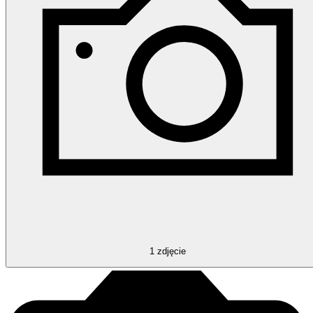
1
zdjęcie