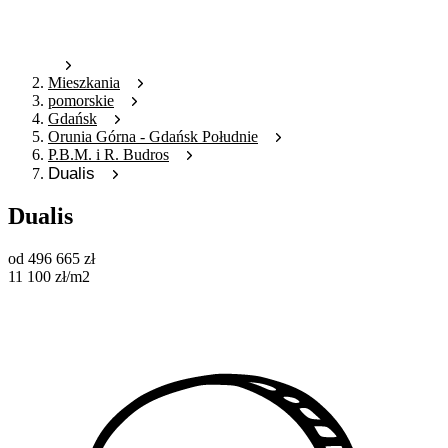
Mieszkania
pomorskie
Gdańsk
Orunia Górna - Gdańsk Południe
P.B.M. i R. Budros
Dualis
Dualis
od
496 665
zł
11 100
zł
/m2