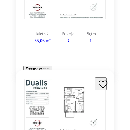
Metraż
Pokoje
Piętro
55,06 m²
3
1
Zobacz więcej