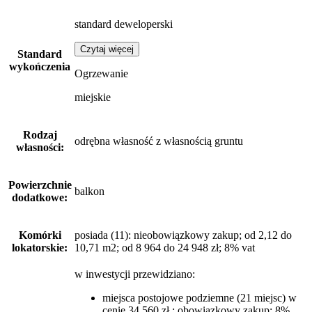
standard deweloperski
Czytaj więcej
Standard
wykończenia
Ogrzewanie
miejskie
Rodzaj
odrębna własność z własnością gruntu
własności:
Powierzchnie
balkon
dodatkowe:
Komórki
posiada (11): nieobowiązkowy zakup; od 2,12 do
lokatorskie:
10,71 m2; od 8 964 do 24 948 zł; 8% vat
w inwestycji przewidziano:
miejsca postojowe podziemne (21 miejsc) w
cenie 34 560 zł : obowiązkowy zakup; 8%