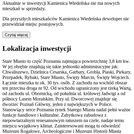
Aktualnie w inwestycji
Kamienica Wiedeńska
nie ma nowych
mieszkań w sprzedaży.
Dla przyszłych mieszkańców
Kamienica Wiedeńska
deweloper nie
przewidział miejsc postojowych.
Czytaj więcej
Lokalizacja inwestycji
Stare Miasto to część Poznania zajmująca powierzchnię 3,8 km kw.
W jej obrębie znajdują się takie jednostki administracyjne jak:
Chwaliszewo, Dzielnica Cesarska, Garbary, Grobla, Piaski, Piekary,
Przepadek, Rybaki, Stare Miasto, Święty Marcin, Święty Wojciech.
Łącznie mieszka tu ok. 30 tys. osób. Z zachodu na wschód obszar
ten przecina droga nr 92. Od wschodu ograniczony jest rzeką Wartą,
od zachodu ul. Obornicką, od południa ul. królowej Jadwigi a od
północy Lasem Moralskim. Przy ul. Dworcowej znajduje się
dworzec Poznań Główny, jeden z największych w Polsce.
Stanowiący serce Poznania rynek Starego Miasta nadal pełni ważne
funkcje handlowe i kulturalne. Zabytkowa zabudowa z
niepowtarzalnym renesansowym ratuszem na czele, nadaje temu
miejscu wyjątkowy klimat. Zainteresowani mogą tu odwiedzić
Muzeum Rogalowe, Archeologiczne i Muzeum Historii Miasta