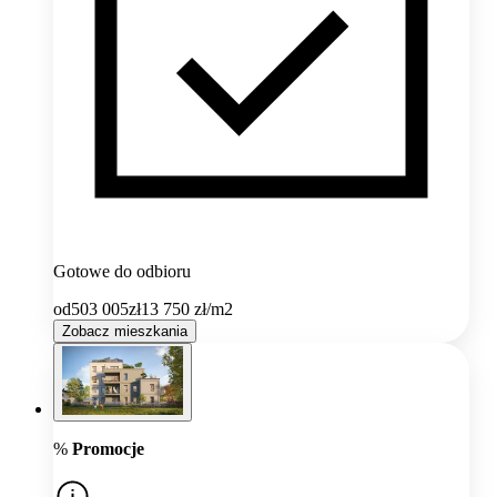
Gotowe do odbioru
od
503 005
zł
13 750
zł/m2
Zobacz mieszkania
%
Promocje