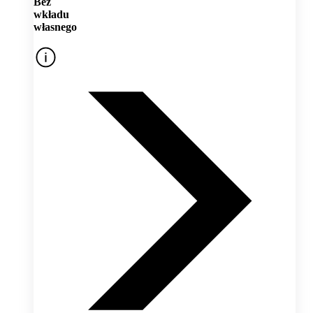
Bez
wkładu
własnego