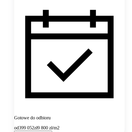
Gotowe do odbioru
od
399 052
zł
9 800
zł/m2