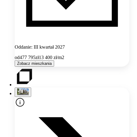
Oddanie: III kwartał 2027
od
477 795
zł
13 400
zł/m2
Zobacz mieszkania