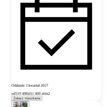
Oddanie: I kwartał 2027
od
519 498
zł
11 400
zł/m2
Zobacz mieszkania