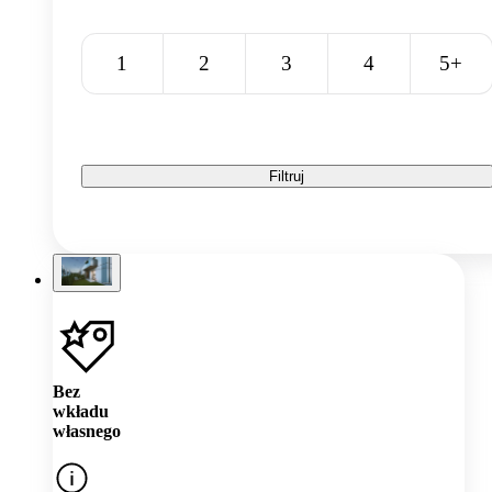
1
2
3
4
5+
Filtruj
Bez
wkładu
własnego