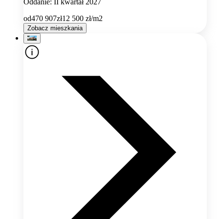
Oddanie: II kwartał 2027
od
470 907
zł
12 500
zł/m2
Zobacz mieszkania